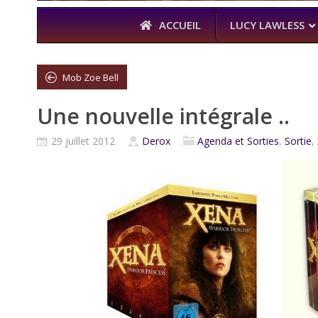
ACCUEIL
LUCY LAWLESS
Mob Zoe Bell
Une nouvelle intégrale ..
À L’A
THE BOYS
29 juillet 2012
Derox
Agenda et Sorties
,
Sortie
,
KARL URBAN 