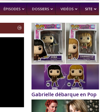
ÉPISODES
DOSSIERS
VIDÉOS
SITE
H
–
CK (BEA SMITH)
 DEAD
–
 SAM RAIMI, R. TAPERT,..
NDSON
–
PERT
MAN
–
Gabrielle débarque en Pop