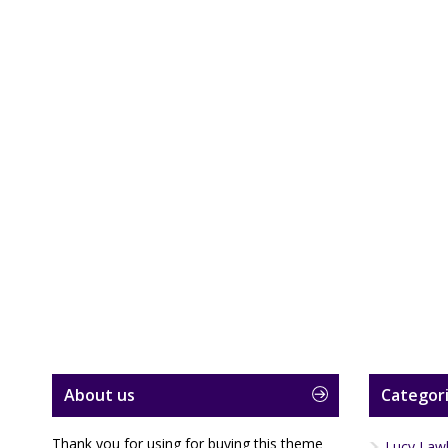
About us
Categori
Thank you for using for buying this theme
Lucy Law