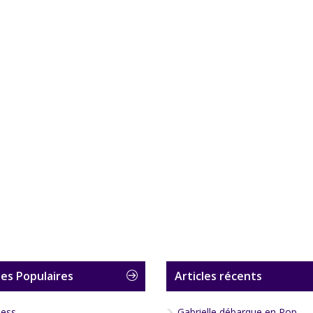
es Populaires
Articles récents
less
Gabrielle débarque en Pop