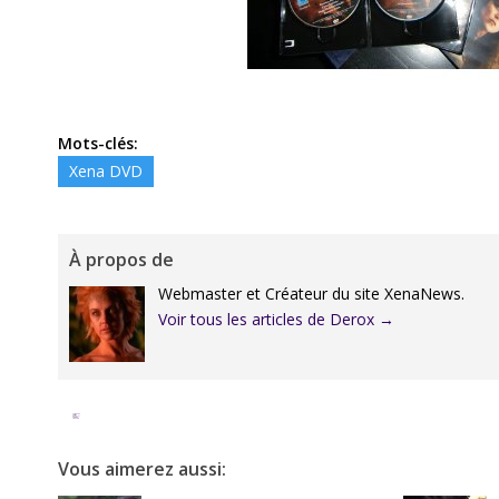
Mots-clés:
Xena DVD
À propos de
Webmaster et Créateur du site XenaNews.
Voir tous les articles de Derox
→
Facebook
Twitter
Google+
Pinterest
Linkedin
Vous aimerez aussi: