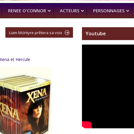
RENEE O’CONNOR
ACTEURS
PERSONNAGES
Liam McIntyre prêtera sa voix
Youtube
NTENNE ACTUELLEMENT
PROCHAINEMENT
WENTWORT
DANIELLE CORMA
–
MAN WITH NO PAST
–
ASH VS EVIL
Xena et Hercule
(BILLY BUTCHER)
SOACH (MARTON CSOKAS)
BRUCE CAMPBELL,
GALAVANT
–
TIMOTHY OMU
SPARTACUS
SAM RAIMI, R.TA
ALMOST HU
KARL URBAN