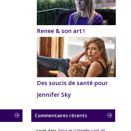
Renee & son art !
Des soucis de santé pour
Jennifer Sky
Commentaires récents
payet
dans
Xena et Gabrielle sont de