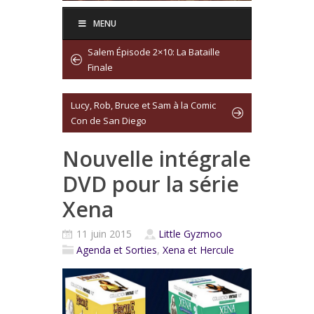
MENU
Salem Épisode 2×10: La Bataille
Finale
Lucy, Rob, Bruce et Sam à la Comic
Con de San Diego
Nouvelle intégrale
DVD pour la série
Xena
11 juin 2015
Little Gyzmoo
Agenda et Sorties
,
Xena et Hercule