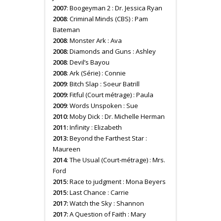
2007
: Boogeyman 2 : Dr. Jessica Ryan
2008
: Criminal Minds (CBS) : Pam
Bateman
2008
: Monster Ark : Ava
2008:
Diamonds and Guns : Ashley
2008
: Devil’s Bayou
2008
: Ark (Série) : Connie
2009
: Bitch Slap : Soeur Batrill
2009:
Fitful (Court métrage) : Paula
2009
: Words Unspoken : Sue
2010:
Moby Dick : Dr. Michelle Herman
2011:
Infinity : Elizabeth
2013:
Beyond the Farthest Star :
Maureen
2014
: The Usual (Court-métrage) : Mrs.
Ford
2015:
Race to judgment : Mona Beyers
2015:
Last Chance : Carrie
2017:
Watch the Sky : Shannon
2017:
A Question of Faith : Mary