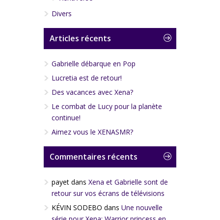
2008
: Diamonds and Guns :
Divers
producteur executif / producteur
2010
: Words Unspoken (Court-
métrage) : producteur executif /
Articles récents
producteur
2011:
Infinity (Court-métrage) :
Gabrielle débarque en Pop
producteur
Lucretia est de retour!
2013
: Stranded from an Island (Court-
métrage) : producteur executif
Des vacances avec Xena?
2014
: The Usual (Court-métrage) :
Le combat de Lucy pour la planète
producteur executif
continue!
2015
: Last Chance : producteur
Aimez vous le XENASMR?
executif
2017
: Watch the Sky : producteur
Commentaires récents
Directrice
payet
dans
Xena et Gabrielle sont de
1999-2001:
Xena, la guerrière (Série
TV) : 2 épisodes
retour sur vos écrans de télévisions
2008
: Diamonds and Guns : co-
KÉVIN SODEBO
dans
Une nouvelle
directeur
série pour Xena: Warrior princess en