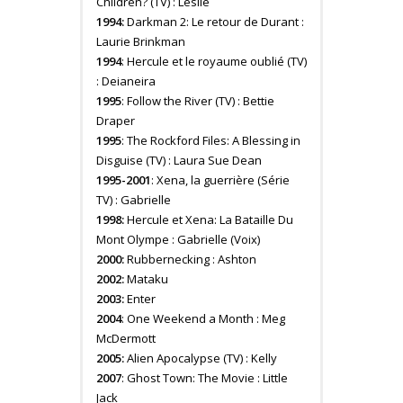
Children? (TV) : Leslie
1994:
Darkman 2: Le retour de Durant :
Laurie Brinkman
1994
: Hercule et le royaume oublié (TV)
: Deianeira
1995
: Follow the River (TV) : Bettie
Draper
1995
: The Rockford Files: A Blessing in
Disguise (TV) : Laura Sue Dean
1995-2001
: Xena, la guerrière (Série
TV) : Gabrielle
1998:
Hercule et Xena: La Bataille Du
Mont Olympe : Gabrielle (Voix)
2000:
Rubbernecking : Ashton
2002:
Mataku
2003:
Enter
2004
: One Weekend a Month : Meg
McDermott
2005:
Alien Apocalypse (TV) : Kelly
2007
: Ghost Town: The Movie : Little
Jack