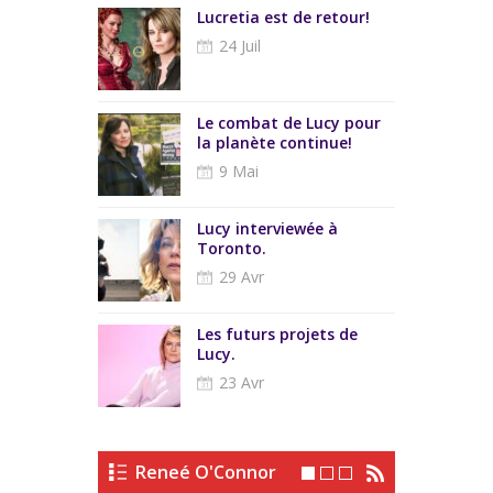
rder
Lucretia est de retour!
De nouvelles
 France
Xena?
24 Juil
17 Avr
s She Nerds
Le combat de Lucy pour
 & R...
la planète continue!
9 Mai
 pour My Life
Lucy interviewée à
Toronto.
29 Avr
 son grand
Les futurs projets de
lévision...
Lucy.
23 Avr
Reneé O'Connor