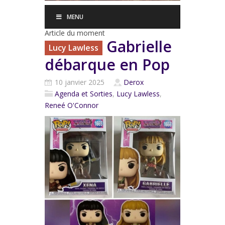
MENU
Article du moment
Gabrielle
Lucy Lawless
débarque en Pop
10 janvier 2025
Derox
Agenda et Sorties
,
Lucy Lawless
,
Reneé O'Connor