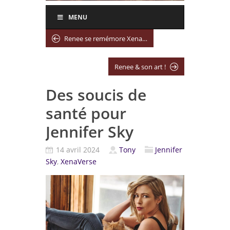
MENU
Renee se remémore Xena…
Renee & son art !
Des soucis de
santé pour
Jennifer Sky
14 avril 2024
Tony
Jennifer
Sky
,
XenaVerse