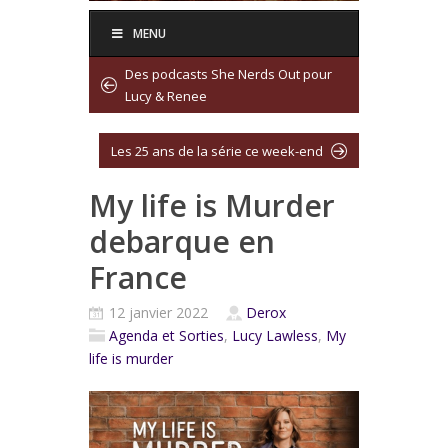
MENU
Des podcasts She Nerds Out pour
Lucy & Renee
Les 25 ans de la série ce week-end
My life is Murder
debarque en
France
12 janvier 2022
Derox
Agenda et Sorties
,
Lucy Lawless
,
My
life is murder