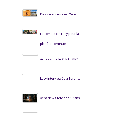
Des vacances avec Xena?
Le combat de Lucy pour la
planète continue!
Aimez vous le XENASMR?
Lucy interviewée à Toronto.
XenaNews fête ses 17 ans!