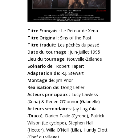
Titre Français :
Le Retour de Xena
Titre Original
: Sins of the Past
Titre traduit:
Les péchés du passé
Date du tournage :
Juin-Juillet 1995
Lieu du tournage:
Nouvelle-Zélande
Scénario de:
Robert Tapert
Adaptation de:
R.J. Stewart
Montage de:
Jim Prior
Réalisation de:
Dong Lefler
Acteurs principaux :
Lucy Lawless
(Xena) & Renee O’Connor (Gabrielle)
Acteurs secondaires:
Jay Laga’aia
(Draco), Darien Takle (Cyrene), Patrick
Wilson (Le cyclope), Stephen Hall
(Hector), Willa O’Neill (Lilla), Huntly Eliott
(Chef du village)…