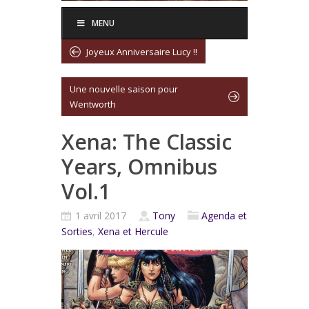
MENU
Joyeux Anniversaire Lucy !!
Une nouvelle saison pour
Wentworth
Xena: The Classic
Years, Omnibus
Vol.1
1 avril 2017
Tony
Agenda et
Sorties
,
Xena et Hercule