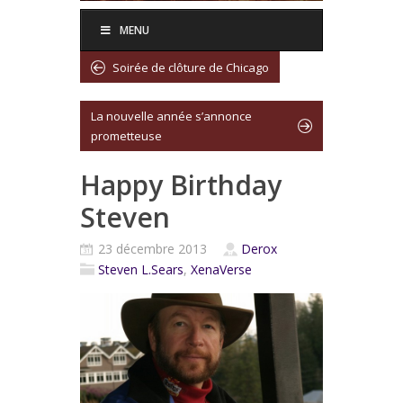
MENU
Soirée de clôture de Chicago
La nouvelle année s’annonce
prometteuse
Happy Birthday
Steven
23 décembre 2013
Derox
Steven L.Sears
,
XenaVerse