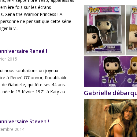
 ans, le 4 septembre 1995, apparaissait
remière fois sur les écrans
s, Xena the Warrior Princess ! A
 personne ne pensait que cette série
ger la v...
anniversaire Reneé !
rier 2015
hui nous souhaitons un joyeux
ire à Reneé O’Connor, l’inoubliable
e de Gabrielle, qui fête ses 44 ans.
 née le 15 février 1971 à Katy au
Gabrielle débarq
..
anniversaire Steven !
cembre 2014