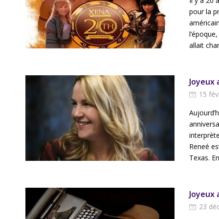
Il y a 20
pour la p
américain
l’époque,
allait chan
Joyeux 
15 fév
Aujourd’
anniversa
interprèt
Reneé est
Texas. En.
Joyeux 
23 dé