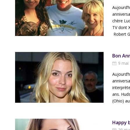
Aujourd’
anniversa
chère Lu
TV dont X
Robert Ge
Bon Ann
9 mai
Aujourd’
anniversa
interprète
ans. Huds
(Ohio) au
Happy b
29 ma