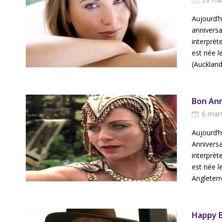
Aujourd’
anniversa
interprèt
est née l
(Auckland
Bon Ann
6 mar
Aujourd’h
Anniversa
interprèt
est née l
Angleterr
Happy B