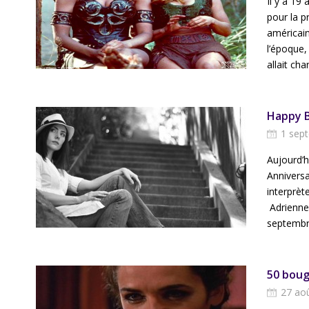
Il y a 19
pour la p
américain
l’époque,
allait chan
Happy B
1 sep
Aujourd’h
Anniversa
interprèt
Adrienne 
septembr
50 boug
27 ao