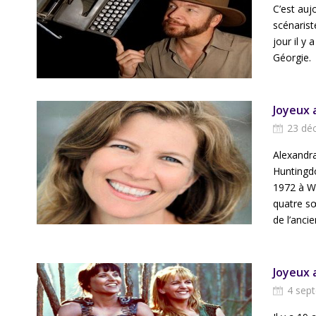
C’est auj
scénariste
jour il y
Géorgie.
Joyeux 
23 dé
Alexandra
Huntingd
1972 à Wa
quatre sœu
de l’ancie
Joyeux 
4 sep