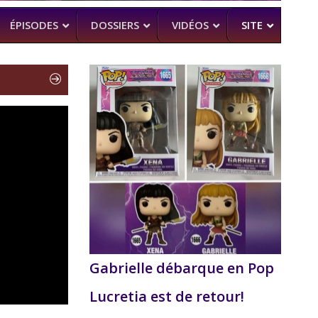
ÉPISODES
DOSSIERS
VIDÉOS
SITE
H
–
CK (BEA SMITH)
 DEAD
–
 SAM RAIMI, R. TAPERT,..
NDSON
–
PERT
MAN
–
Gabrielle débarque en Pop
Lucretia est de retour!