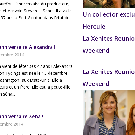
ourd’hui l’anniversaire du producteur,
 et écrivain Steven L. Sears. Il a vu le
Un collector exclu
 a 57 ans à Fort Gordon dans l’état de
Hercule
La Xenites Reuni
anniversaire Alexandra !
Weekend
cembre 2014
 vient de fêter ses 42 ans ! Alexandra
La Xenites Reuni
on Tydings est née le 15 décembre
shington, aux Etats-Unis. Elle a
Weekend
rs et un frère. Elle est la petite-fille
n séna...
anniversaire Xena !
tembre 2014