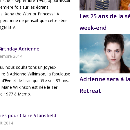
 ans, le 4 septembre 1995, apparaissait
remière fois sur les écrans
s, Xena the Warrior Princess ! A
Les 25 ans de la s
 personne ne pensait que cette série
week-end
ger la v...
irthday Adrienne
tembre 2014
ui, nous souhaitons un Joyeux
ire à Adrienne Wilkinson, la fabuleuse
Adrienne sera à l
e d’Ève et de Livie qui fête ses 37 ans.
Marie Wilkinson est née le 1er
Retreat
e 1977 à Memp...
ies pour Claire Stansfield
ût 2014