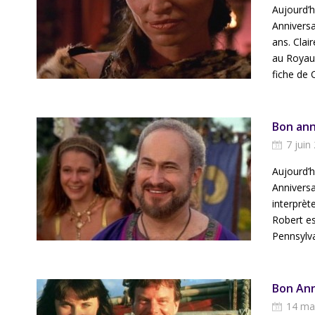
Aujourd’h
Anniversa
ans. Clai
au Royau
fiche de C
Bon ann
7 juin
Aujourd’h
Anniversa
interprèt
Robert es
Pennsylva
Bon Ann
14 ma