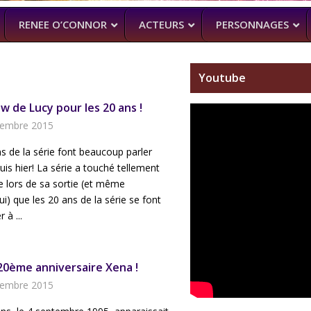
RENEE O’CONNOR
ACTEURS
PERSONNAGES
Youtube
w de Lucy pour les 20 ans !
NTENNE ACTUELLEMENT
PROCHAINEMENT
WENTWORT
DANIELLE CORMA
tembre 2015
–
MAN WITH NO PAST
–
ASH VS EVIL
(BILLY BUTCHER)
SOACH (MARTON CSOKAS)
BRUCE CAMPBELL,
s de la série font beaucoup parler
GALAVANT
–
uis hier! La série a touché tellement
TIMOTHY OMU
 lors de sa sortie (et même
SPARTACUS
ui) que les 20 ans de la série se font
SAM RAIMI, R.TA
 à ...
ALMOST HU
KARL URBAN
20ème anniversaire Xena !
tembre 2015