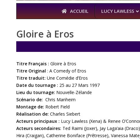
ACCUEIL
LUCY LAWLESS
Gloire à Eros
À L’A
THE BOYS
Titre Français :
Gloire à Eros
KARL URBAN 
Titre Original
: A Comedy of Eros
Titre traduit:
Une Comédie d’Eros
Date du tournage :
25 au 27 Mars 1997
Lieu du tournage:
Nouvelle-Zélande
Scénario de:
Chris Manheim
Montage de:
Robert Field
Réalisation de:
Charles Siebert
Acteurs principaux :
Lucy Lawless (Xena) & Renee O’Connor 
Acteurs secondaires:
Ted Raimi (Joxer), Jay Laga’aia (Draco)
Hira (Craigan), Catherine Boniface (Prêtresse), Vanessa Mate