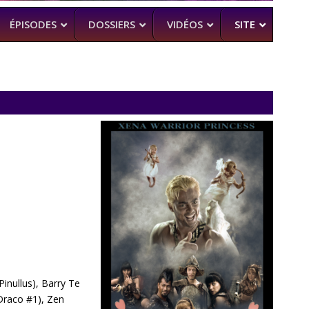
ÉPISODES
DOSSIERS
VIDÉOS
SITE
H
–
CK (BEA SMITH)
 DEAD
–
 SAM RAIMI, R. TAPERT,..
NDSON
–
PERT
MAN
–
Pinullus), Barry Te
 Draco #1), Zen