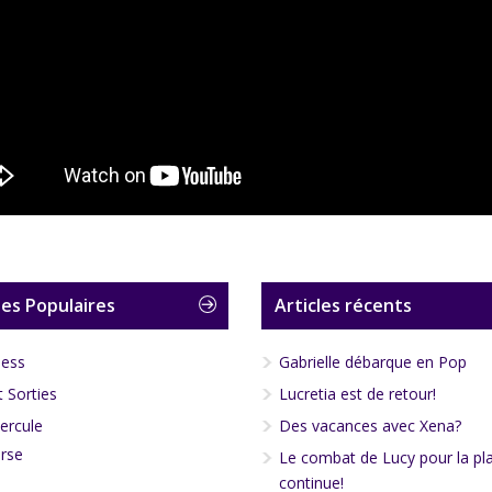
es Populaires
Articles récents
less
Gabrielle débarque en Pop
 Sorties
Lucretia est de retour!
ercule
Des vacances avec Xena?
rse
Le combat de Lucy pour la pl
continue!