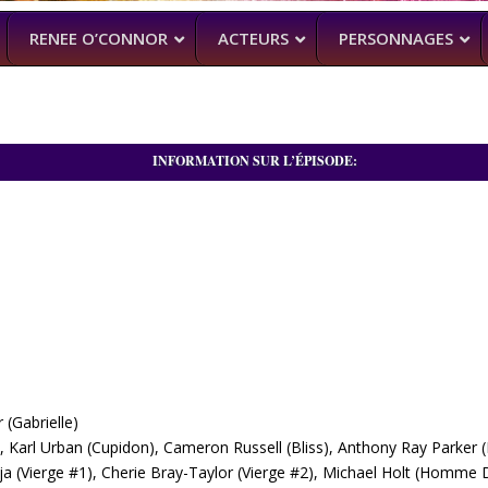
RENEE O’CONNOR
ACTEURS
PERSONNAGES
INFORMATION SUR L’ÉPISODE:
NTENNE ACTUELLEMENT
PROCHAINEMENT
WENTWORT
DANIELLE CORMA
–
MAN WITH NO PAST
–
ASH VS EVIL
(BILLY BUTCHER)
SOACH (MARTON CSOKAS)
BRUCE CAMPBELL,
GALAVANT
–
TIMOTHY OMU
SPARTACUS
SAM RAIMI, R.TA
ALMOST HU
KARL URBAN
(Gabrielle)
, Karl Urban (Cupidon), Cameron Russell (Bliss), Anthony Ray Parker (
ja (Vierge #1), Cherie Bray-Taylor (Vierge #2), Michael Holt (Homme