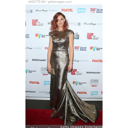
#453775180
/
gettyimages.com