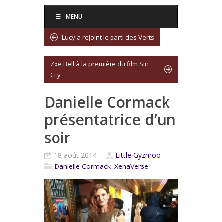
MENU
Lucy a rejoint le parti des Verts
Zoe Bell à la première du film Sin
City
Danielle Cormack
présentatrice d’un
soir
18 août 2014
Little Gyzmoo
Danielle Cormack
,
XenaVerse