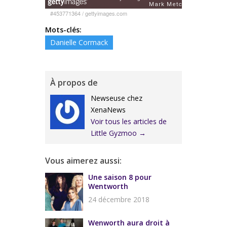
#453771364
/
gettyimages.com
Mots-clés:
Danielle Cormack
À propos de
Newseuse chez
XenaNews
Voir tous les articles de
Little Gyzmoo
→
Vous aimerez aussi:
Une saison 8 pour
Wentworth
24 décembre 2018
Wenworth aura droit à