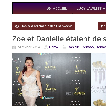
ACCUEIL
LUCY LAWLESS
Lucy à la cérémonie des Ella Awards
Jen
Zoe et Danielle étaient de 
À L’A
THE BOYS
24 février 2014
Derox
Danielle Cormack
,
XenaV
KARL URBAN 