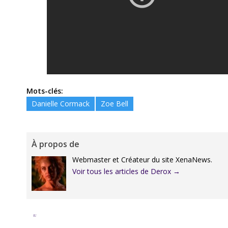
Mots-clés:
Danielle Cormack
Zoe Bell
À propos de
Webmaster et Créateur du site XenaNews.
Voir tous les articles de Derox
→
Facebook
Twitter
Google+
Pinterest
Linkedin