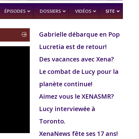
ÉPISODES
DOSSIERS
VIDÉOS
SITE
Gabrielle débarque en Pop
Lucretia est de retour!
H
–
CK (BEA SMITH)
Des vacances avec Xena?
 DEAD
–
 SAM RAIMI, R. TAPERT,..
Le combat de Lucy pour la
NDSON
planète continue!
–
PERT
Aimez vous le XENASMR?
MAN
–
Lucy interviewée à
Toronto.
XenaNews fête ses 17 ans!