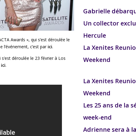
Gabrielle débarq
Un collector exclu
Hercule
CTA Awards », qui s’est déroulée le
La Xenites Reuni
de l’événement, c’est par
ici
.
 s’est déroulée le 23 février à Los
Weekend
r
ici
.
La Xenites Reuni
Weekend
Les 25 ans de la s
week-end
Adrienne sera à l