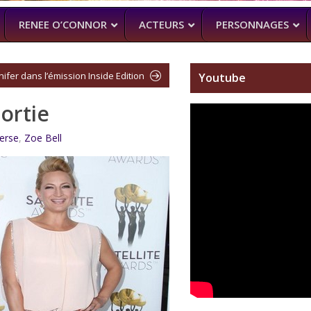
RENEE O’CONNOR
ACTEURS
PERSONNAGES
nifer dans l’émission Inside Edition
Youtube
sortie
NTENNE ACTUELLEMENT
PROCHAINEMENT
WENTWORT
DANIELLE CORMA
–
MAN WITH NO PAST
–
ASH VS EVIL
erse
,
Zoe Bell
(BILLY BUTCHER)
SOACH (MARTON CSOKAS)
BRUCE CAMPBELL,
GALAVANT
–
TIMOTHY OMU
SPARTACUS
SAM RAIMI, R.TA
ALMOST HU
KARL URBAN