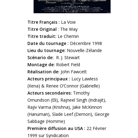
Titre Français :
La Voie
Titre Original
: The Way
Titre traduit:
Le Chemin
Date du tournage :
Décembre 1998
Lieu du tournage:
Nouvelle-Zélande
Scénario de:
R. J. Stewart
Montage de:
Robert Field
Réalisation de:
John Fawcett
Acteurs principaux :
Lucy Lawless
(Xena) & Renee O’Connor (Gabrielle)
Acteurs secondaires:
Timothy
Omundson (Eli), Rajneel Singh (Indrajit),
Rajiv Varma (Krishna), Jake McKinnon
(Hanuman), Slade Leef (Demon), George
Sabbage (Homme)
Première diffusion au USA :
22 Février
1999 sur Syndication