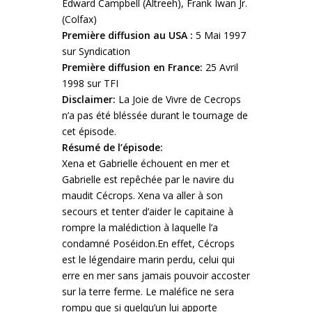
Edward Campbell (Altreeh), Frank Iwan Jr.
(Colfax)
Première diffusion au USA :
5 Mai 1997
sur Syndication
Première diffusion en France:
25 Avril
1998 sur TFI
Disclaimer:
La Joie de Vivre de Cecrops
n’a pas été bléssée durant le tournage de
cet épisode.
Résumé de l’épisode:
Xena et Gabrielle échouent en mer et
Gabrielle est repêchée par le navire du
maudit Cécrops. Xena va aller à son
secours et tenter d’aider le capitaine à
rompre la malédiction à laquelle l’a
condamné Poséidon.
En effet, Cécrops
est le légendaire marin perdu, celui qui
erre en mer sans jamais pouvoir accoster
sur la terre ferme. Le maléfice ne sera
rompu que si quelqu’un lui apporte