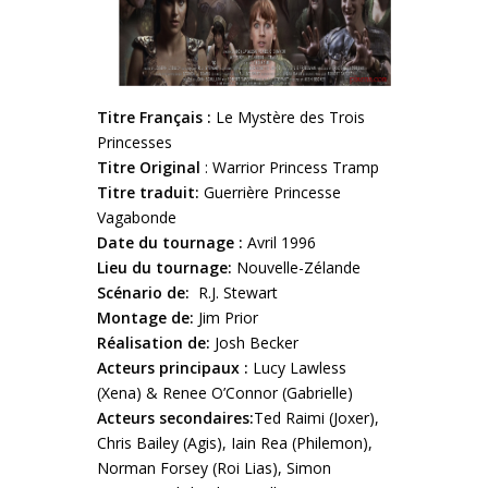
Titre Français :
Le Mystère des Trois
Princesses
Titre Original
: Warrior Princess Tramp
Titre traduit:
Guerrière Princesse
Vagabonde
Date du tournage :
Avril 1996
Lieu du tournage:
Nouvelle-Zélande
Scénario de:
R.J. Stewart
Montage de:
Jim Prior
Réalisation de:
Josh Becker
Acteurs principaux :
Lucy Lawless
(Xena) & Renee O’Connor (Gabrielle)
Acteurs secondaires:
Ted Raimi (Joxer),
Chris Bailey (Agis), Iain Rea (Philemon),
Norman Forsey (Roi Lias), Simon