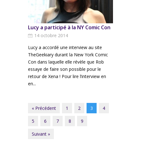
Lucy a participé à la NY Comic Con
14 octobre 2014
Lucy a accordé une interview au site
TheGeekiary durant la New York Comic
Con dans laquelle elle révèle que Rob
essaye de faire son possible pour le
retour de Xena ! Pour lire l’interview en
en...
« Précédent
1
2
3
4
5
6
7
8
9
Suivant »