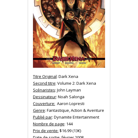
Titre Original
: Dark Xena
Second titre
: Volume 2: Dark Xena
Scénaristes
: John Layman
Dessinateur
: Noah Salonga
Couverture:
Aaron Lopresti
Genre
: Fantastique, Action & Aventure
Publié par
: Dynamite Entertainment
Nombre de page
: 144
Prix de vente:
$16.99 (13€)
Date de sortie
: février 2008