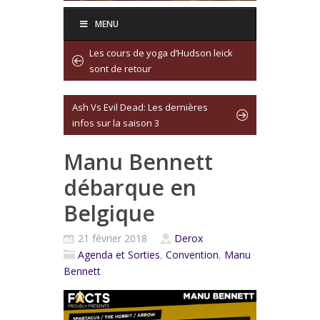
MENU
Les cours de yoga d’Hudson leick
sont de retour
Ash Vs Evil Dead: Les dernières
infos sur la saison 3
Manu Bennett
débarque en
Belgique
21 février 2018
Derox
Agenda et Sorties
,
Convention
,
Manu
Bennett