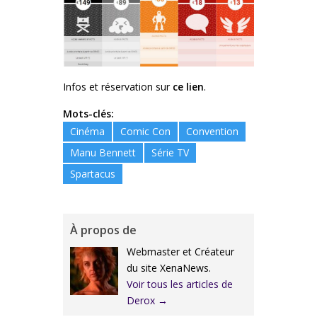
Infos et réservation sur
ce lien
.
Mots-clés:
Cinéma
Comic Con
Convention
Manu Bennett
Série TV
Spartacus
À propos de
Webmaster et Créateur
du site XenaNews.
Voir tous les articles de
Derox
→