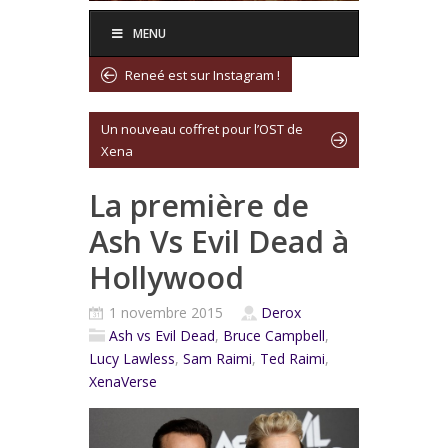
MENU
Reneé est sur Instagram !
Un nouveau coffret pour l’OST de
Xena
La première de
Ash Vs Evil Dead à
Hollywood
1 novembre 2015
Derox
Ash vs Evil Dead
,
Bruce Campbell
,
Lucy Lawless
,
Sam Raimi
,
Ted Raimi
,
XenaVerse