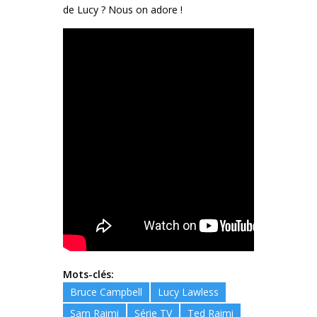
de Lucy ? Nous on adore !
Mots-clés:
Bruce Campbell
Lucy Lawless
Sam Raimi
Série TV
Ted Raimi