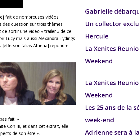
Gabrielle débarq
ve] fait de nombreuses vidéos
Un collector exclu
se des question sur trois thèmes:
 de sortir une vidéo « trailer » de ce
Hercule
oir Lucy mais aussi Alexandra Tydings
s Jefferson [alias Athena] répondre
La Xenites Reuni
Weekend
La Xenites Reuni
Weekend
Les 25 ans de la s
week-end
pas fait. »
 Con III, et dans cet extrait, elle
Adrienne sera à l
spects de son être ».