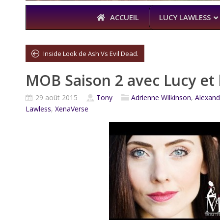
ACCUEIL
LUCY LAWLESS
Inside Look de Ash Vs Evil Dead.
MOB Saison 2 avec Lucy et 
À L’A
THE BOYS
29 août 2015
Tony
Adrienne Wilkinson
,
Alexand
KARL URBAN 
Lawless
,
XenaVerse