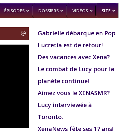
ÉPISODES
DOSSIERS
VIDÉOS
SITE
Gabrielle débarque en Pop
Lucretia est de retour!
H
–
CK (BEA SMITH)
Des vacances avec Xena?
 DEAD
–
 SAM RAIMI, R. TAPERT,..
Le combat de Lucy pour la
NDSON
planète continue!
–
PERT
Aimez vous le XENASMR?
MAN
–
Lucy interviewée à
Toronto.
XenaNews fête ses 17 ans!