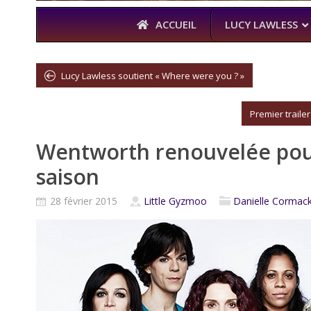
ACCUEIL
LUCY LAWLESS
Lucy Lawless soutient « Where were you ? »
À L’A
Premier traile
THE BOYS
Wentworth renouvelée po
KARL URBAN 
saison
28 février 2015
Little Gyzmoo
Danielle Cormac