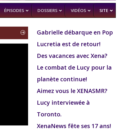
ÉPISODES
DOSSIERS
VIDÉOS
SITE
Gabrielle débarque en Pop
Lucretia est de retour!
H
–
CK (BEA SMITH)
Des vacances avec Xena?
 DEAD
–
 SAM RAIMI, R. TAPERT,..
Le combat de Lucy pour la
NDSON
planète continue!
–
PERT
Aimez vous le XENASMR?
MAN
–
Lucy interviewée à
Toronto.
XenaNews fête ses 17 ans!