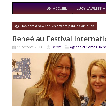
ACCUEIL
LUCY LAWLESS
Lucy sera à New York en octobre pour la Comic Con
Reneé au Festival Internati
À L’A
THE BOYS
11 octobre 2014
Derox
Agenda et Sorties
,
Ren
KARL URBAN 