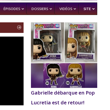
ÉPISODES
DOSSIERS
VIDÉOS
SITE
H
–
CK (BEA SMITH)
 DEAD
–
 SAM RAIMI, R. TAPERT,..
NDSON
–
PERT
MAN
–
Gabrielle débarque en Pop
Lucretia est de retour!