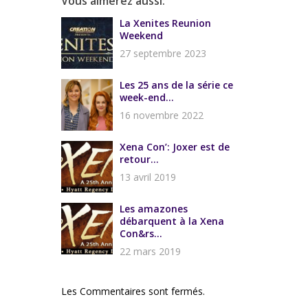
Vous aimerez aussi:
La Xenites Reunion
Weekend
27 septembre 2023
Les 25 ans de la série ce
week-end...
16 novembre 2022
Xena Con’: Joxer est de
retour...
13 avril 2019
Les amazones
débarquent à la Xena
Con&rs...
22 mars 2019
Les Commentaires sont fermés.