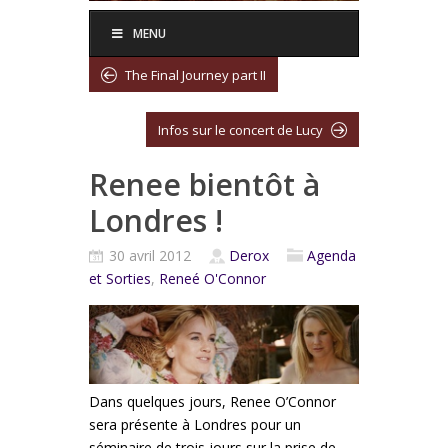
MENU
The Final Journey part II
Infos sur le concert de Lucy
Renee bientôt à
Londres !
30 avril 2012
Derox
Agenda
et Sorties
,
Reneé O'Connor
Dans quelques jours, Renee O’Connor
sera présente à Londres pour un
séminaire de trois jours sur la prise de