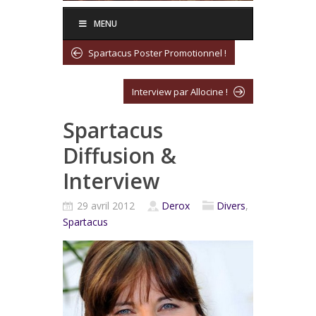
MENU
Spartacus Poster Promotionnel !
Interview par Allocine !
Spartacus
Diffusion &
Interview
29 avril 2012
Derox
Divers
,
Spartacus