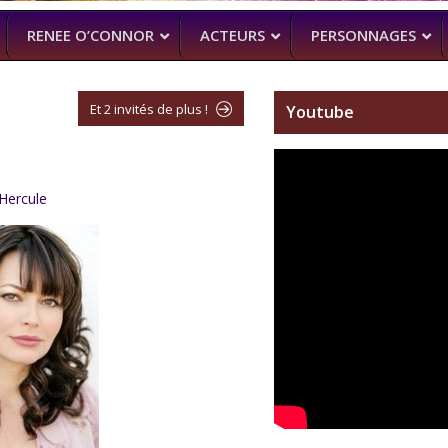
RENEE O’CONNOR
ACTEURS
PERSONNAGES
Et 2 invités de plus !
Youtube
NTENNE ACTUELLEMENT
PROCHAINEMENT
WENTWORT
DANIELLE CORMA
–
MAN WITH NO PAST
–
ASH VS EVIL
Hercule
(BILLY BUTCHER)
SOACH (MARTON CSOKAS)
BRUCE CAMPBELL,
GALAVANT
–
TIMOTHY OMU
SPARTACUS
SAM RAIMI, R.TA
ALMOST HU
KARL URBAN