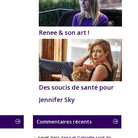
Renee & son art !
Des soucis de santé pour
Jennifer Sky
Commentaires récents
payet
dans
Xena et Gabrielle sont de