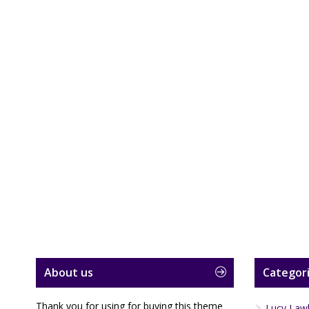
About us
Categori
Thank you for using for buying this theme
Lucy Law