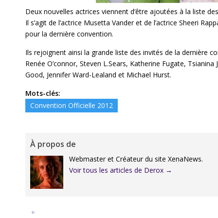
Deux nouvelles actrices viennent d’être ajoutées à la liste de
Il s’agit de l’actrice Musetta Vander et de l’actrice Sheeri Ra
pour la dernière convention.
Ils rejoignent ainsi la grande liste des invités de la dernièr
Renée O’connor, Steven L.Sears, Katherine Fugate, Tsianina J
Good, Jennifer Ward-Lealand et Michael Hurst.
Mots-clés:
Convention Officielle 2012
À propos de
Webmaster et Créateur du site XenaNews.
Voir tous les articles de Derox
→
Facebook
Twitter
Google+
Pinterest
Linkedin