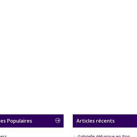
es Populaires
Articles récents
less
Gabrielle débarque en Pop