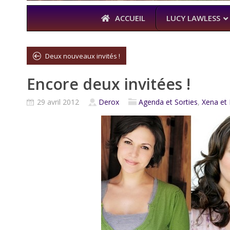
ACCUEIL
LUCY LAWLESS
Deux nouveaux invités !
Encore deux invitées !
À L’A
THE BOYS
29 avril 2012
Derox
Agenda et Sorties
,
Xena et 
KARL URBAN 