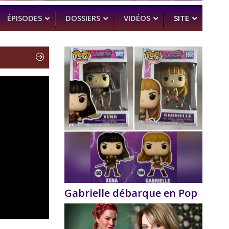
ÉPISODES
DOSSIERS
VIDÉOS
SITE
H
–
CK (BEA SMITH)
 DEAD
–
 SAM RAIMI, R. TAPERT,..
NDSON
–
PERT
MAN
–
Gabrielle débarque en Pop