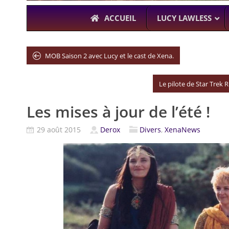
ACCUEIL
LUCY LAWLESS
MOB Saison 2 avec Lucy et le cast de Xena.
À L’A
Le pilote de Star Trek
THE BOYS
Les mises à jour de l’été !
KARL URBAN (
29 août 2015
Derox
Divers
,
XenaNews