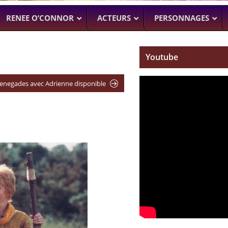
RENEE O’CONNOR
ACTEURS
PERSONNAGES
Youtube
NTENNE ACTUELLEMENT
PROCHAINEMENT
WENTWORT
 Renegades avec Adrienne disponible
DANIELLE CORMA
–
MAN WITH NO PAST
–
ASH VS EVIL
BILLY BUTCHER)
SOACH (MARTON CSOKAS)
BRUCE CAMPBELL,
GALAVANT
–
TIMOTHY OMU
SPARTACUS
SAM RAIMI, R.TA
ALMOST H
KARL URBAN