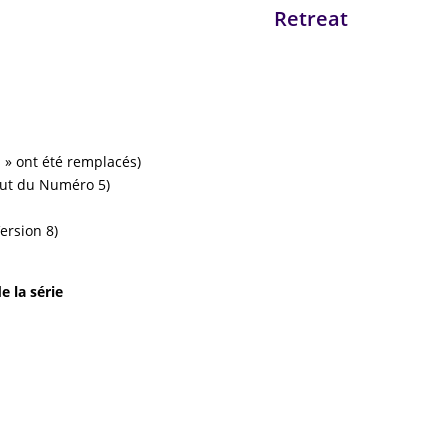
Retreat
s » ont été remplacés)
out du Numéro 5)
Version 8)
e la série