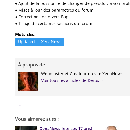
♦ Ajout de la possibilité de changer de pseudo via son profi
♦ Mises à jour des paramètres du forum
♦ Corrections de divers Bug
♦ Triage de certaines sections du forum
Mots-clés:
Updated
XenaNews
À propos de
Webmaster et Créateur du site XenaNews.
Voir tous les articles de Derox
→
Facebook
Twitter
Google+
Pinterest
Linkedin
Vous aimerez aussi:
XenaNews fête ses 17 ans!