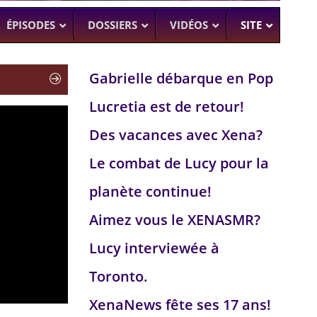
ÉPISODES
DOSSIERS
VIDÉOS
SITE
Gabrielle débarque en Pop
Lucretia est de retour!
H
–
CK (BEA SMITH)
Des vacances avec Xena?
 DEAD
–
 SAM RAIMI, R. TAPERT,..
Le combat de Lucy pour la
NDSON
planète continue!
–
PERT
Aimez vous le XENASMR?
UMAN
–
Lucy interviewée à
Toronto.
XenaNews fête ses 17 ans!