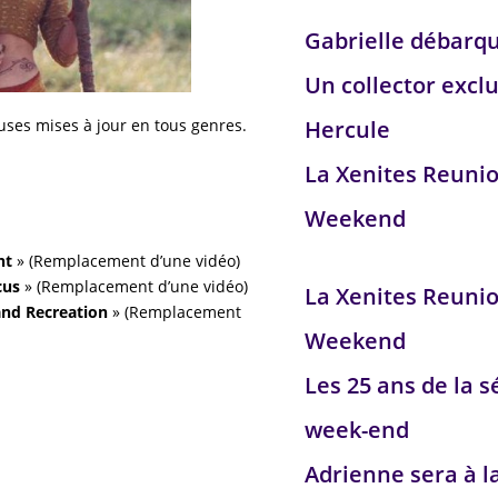
Gabrielle débarq
Un collector exclu
uses mises à jour en tous genres.
Hercule
La Xenites Reuni
Weekend
nt
» (Remplacement d’une vidéo)
cus
» (Remplacement d’une vidéo)
La Xenites Reuni
and Recreation
» (Remplacement
Weekend
Les 25 ans de la s
week-end
Adrienne sera à l