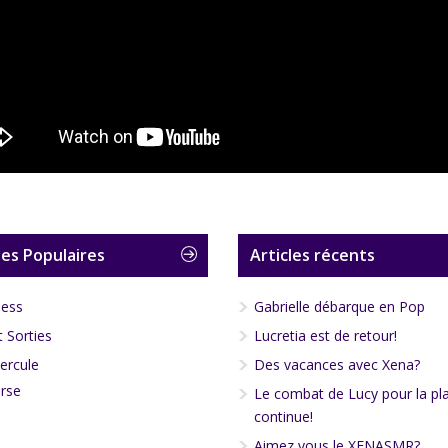
es Populaires
Articles récents
less
Gabrielle débarque en Pop
 Sorties
Lucretia est de retour!
ercule
Des vacances avec Xena?
rse
Le combat de Lucy pour la pl
continue!
Aimez vous le XENASMR?