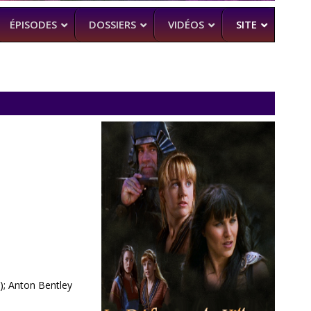
ÉPISODES
DOSSIERS
VIDÉOS
SITE
H
–
CK (BEA SMITH)
 DEAD
–
 SAM RAIMI, R. TAPERT,..
NDSON
–
PERT
MAN
–
q); Anton Bentley