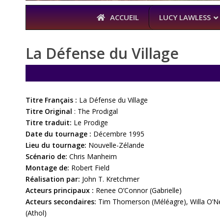
ACCUEIL
LUCY LAWLESS
La Défense du Village
À L’A
THE BOYS
Titre Français :
La Défense du Village
KARL URBAN 
Titre Original
: The Prodigal
Titre traduit:
Le Prodige
Date du tournage :
Décembre 1995
Lieu du tournage:
Nouvelle-Zélande
Scénario de:
Chris Manheim
Montage de:
Robert Field
Réalisation par:
John T. Kretchmer
Acteurs principaux :
Renee O’Connor (Gabrielle)
Acteurs secondaires:
Tim Thomerson (Méléagre), Willa O’Neil
(Athol)