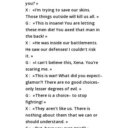
you? »
X : »I’m trying to save our skins.
Those things outside will kill us all. »
G : »This is insane! You are letting
these men die! You axed that man in
the back! »
X : »He was inside our battlements.
He saw our defenses! I couldn’t risk
it. »
G : »I can’t believe this, Xena. You’re
scaring me. »
X : »This is war! What did you expect–
glamor?! There are no good choices–
only lesser degrees of evil. »
G : »There is a choice– to stop
fighting! »
X : »They aren’t like us. There is
nothing about them that we can or
should understand. »