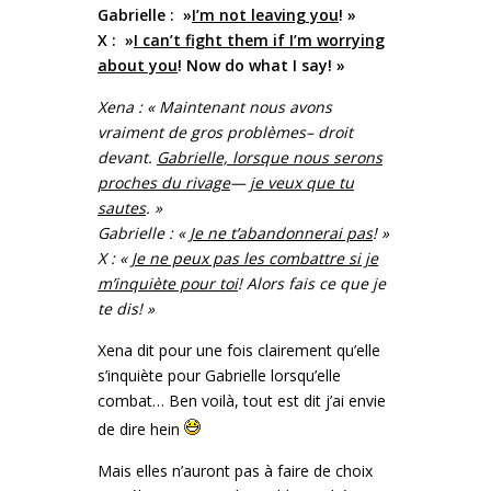
Gabrielle : »
I’m not leaving you
! »
X : »
I can’t fight them if I’m worrying
about you
! Now do what I say! »
Xena : « Maintenant nous avons
vraiment de gros problèmes– droit
devant.
Gabrielle, lorsque nous serons
proches du rivage
—
je veux que tu
sautes
. »
Gabrielle : «
Je ne t’abandonnerai pas
! »
X : «
Je ne peux pas les combattre si je
m’inquiète pour toi
! Alors fais ce que je
te dis! »
Xena dit pour une fois clairement qu’elle
s’inquiète pour Gabrielle lorsqu’elle
combat… Ben voilà, tout est dit j’ai envie
de dire hein
Mais elles n’auront pas à faire de choix