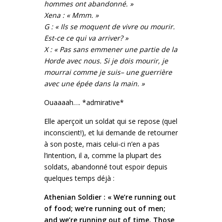
hommes ont abandonné. »
Xena : « Mmm. »
G : « Ils se moquent de vivre ou mourir.
Est-ce ce qui va arriver? »
X : « Pas sans emmener une partie de la
Horde avec nous. Si je dois mourir, je
mourrai comme je suis– une guerrière
avec une épée dans la main. »
Ouaaaah…. *admirative*
Elle aperçoit un soldat qui se repose (quel
inconscient!), et lui demande de retourner
à son poste, mais celui-ci n’en a pas
l’intention, il a, comme la plupart des
soldats, abandonné tout espoir depuis
quelques temps déjà :
Athenian Soldier : « We’re running out
of food; we’re running out of men;
and we’re running out of time. Those