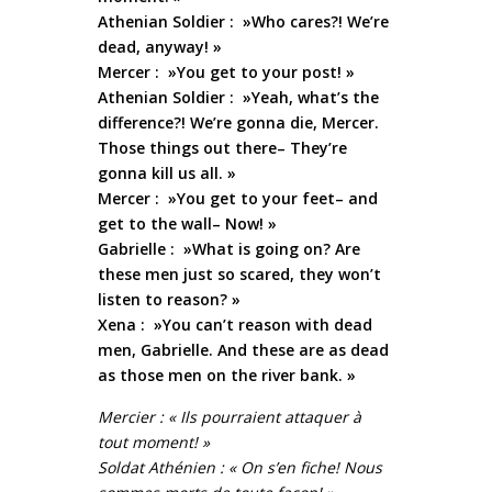
Athenian Soldier : »Who cares?! We’re
dead, anyway! »
Mercer : »You get to your post! »
Athenian Soldier : »Yeah, what’s the
difference?! We’re gonna die, Mercer.
Those things out there– They’re
gonna kill us all. »
Mercer : »You get to your feet– and
get to the wall– Now! »
Gabrielle : »What is going on? Are
these men just so scared, they won’t
listen to reason? »
Xena : »You can’t reason with dead
men, Gabrielle. And these are as dead
as those men on the river bank. »
Mercier : « Ils pourraient attaquer à
tout moment! »
Soldat Athénien : « On s’en fiche! Nous