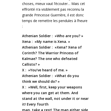
choses, mieux vaut l’écouter… Mais cet
effronté n’a visiblement pas reconnu la
grande Princesse Guerrière, il est donc
temps de remettre les pendules à l’heure
:
Athenian Soldier : »Who are you? »
Xena : »My name is Xena. »
Athenian Soldier : »Xena? Xena of
Corinth? The Warrior Princess of
Kalmae? The one who defeated
Callisto? »
X : »You’ve heard of me. »
Athenian Soldier : »What do you
think we should do? »
X : »Well, first, keep your weapons
where you can get at them. And
stand at the wall, not under it or near
it! Every fourth
man, take a rest! The man either side