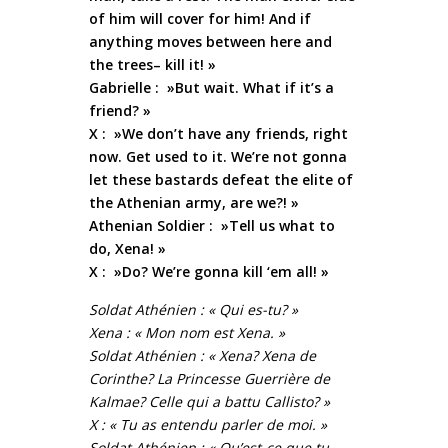
of him will cover for him! And if
anything moves between here and
the trees– kill it! »
Gabrielle : »But wait. What if it’s a
friend? »
X : »We don’t have any friends, right
now. Get used to it. We’re not gonna
let these bastards defeat the elite of
the Athenian army, are we?! »
Athenian Soldier : »Tell us what to
do, Xena! »
X : »Do? We’re gonna kill ‘em all! »
Soldat Athénien : « Qui es-tu? »
Xena : « Mon nom est Xena. »
Soldat Athénien : « Xena? Xena de
Corinthe? La Princesse Guerrière de
Kalmae? Celle qui a battu Callisto? »
X : « Tu as entendu parler de moi. »
Soldat Athénien : « Qu’est-ce que tu