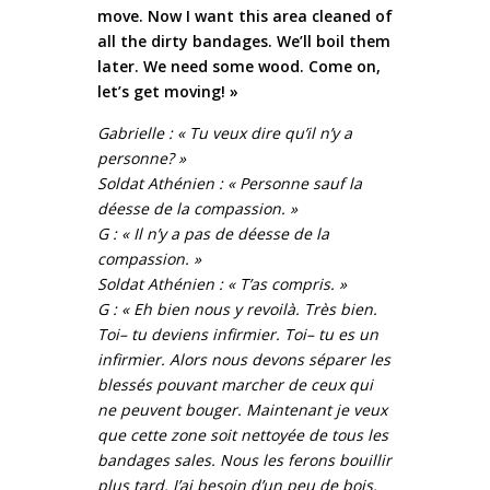
move. Now I want this area cleaned of
all the dirty bandages. We’ll boil them
later. We need some wood. Come on,
let’s get moving! »
Gabrielle : « Tu veux dire qu’il n’y a
personne? »
Soldat Athénien : « Personne sauf la
déesse de la compassion. »
G : « Il n’y a pas de déesse de la
compassion. »
Soldat Athénien : « T’as compris. »
G : « Eh bien nous y revoilà. Très bien.
Toi– tu deviens infirmier. Toi– tu es un
infirmier. Alors nous devons séparer les
blessés pouvant marcher de ceux qui
ne peuvent bouger. Maintenant je veux
que cette zone soit nettoyée de tous les
bandages sales. Nous les ferons bouillir
plus tard. J’ai besoin d’un peu de bois.