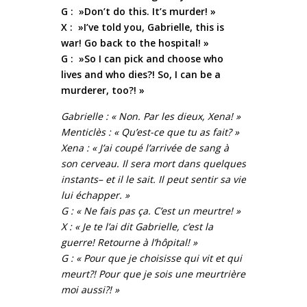
G : »Don’t do this. It’s murder! »
X : »I’ve told you, Gabrielle, this is
war! Go back to the hospital! »
G : »So I can pick and choose who
lives and who dies?! So, I can be a
murderer, too?! »
Gabrielle : « Non. Par les dieux, Xena! »
Menticlès : « Qu’est-ce que tu as fait? »
Xena : « J’ai coupé l’arrivée de sang à
son cerveau. Il sera mort dans quelques
instants– et il le sait. Il peut sentir sa vie
lui échapper. »
G : « Ne fais pas ça. C’est un meurtre! »
X : « Je te l’ai dit Gabrielle, c’est la
guerre! Retourne à l’hôpital! »
G : « Pour que je choisisse qui vit et qui
meurt?! Pour que je sois une meurtrière
moi aussi?! »