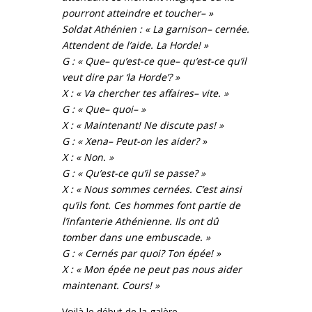
pourront atteindre et toucher– »
Soldat Athénien : « La garnison– cernée.
Attendent de l’aide. La Horde! »
G : « Que– qu’est-ce que– qu’est-ce qu’il
veut dire par ‘la Horde’? »
X : « Va chercher tes affaires– vite. »
G : « Que– quoi– »
X : « Maintenant! Ne discute pas! »
G : « Xena– Peut-on les aider? »
X : « Non. »
G : « Qu’est-ce qu’il se passe? »
X : « Nous sommes cernées. C’est ainsi
qu’ils font. Ces hommes font partie de
l’infanterie Athénienne. Ils ont dû
tomber dans une embuscade. »
G : « Cernés par quoi? Ton épée! »
X : « Mon épée ne peut pas nous aider
maintenant. Cours! »
Voilà le début de la galère…