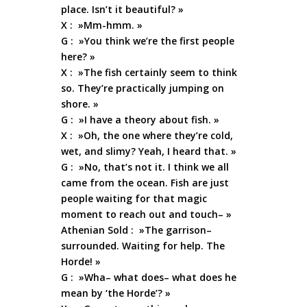
place. Isn’t it beautiful? »
X : »Mm-hmm. »
G : »You think we’re the first people
here? »
X : »The fish certainly seem to think
so. They’re practically jumping on
shore. »
G : »I have a theory about fish. »
X : »Oh, the one where they’re cold,
wet, and slimy? Yeah, I heard that. »
G : »No, that’s not it. I think we all
came from the ocean. Fish are just
people waiting for that magic
moment to reach out and touch– »
Athenian Sold : »The garrison–
surrounded. Waiting for help. The
Horde! »
G : »Wha– what does– what does he
mean by ‘the Horde’? »