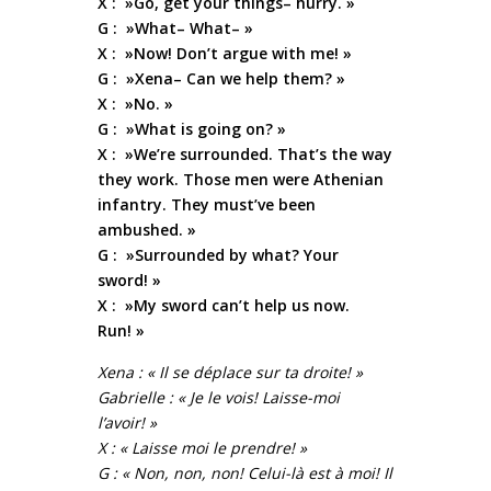
X : »Go, get your things– hurry. »
G : »What– What– »
X : »Now! Don’t argue with me! »
G : »Xena– Can we help them? »
X : »No. »
G : »What is going on? »
X : »We’re surrounded. That’s the way
they work. Those men were Athenian
infantry. They must’ve been
ambushed. »
G : »Surrounded by what? Your
sword! »
X : »My sword can’t help us now.
Run! »
Xena : « Il se déplace sur ta droite! »
Gabrielle : « Je le vois! Laisse-moi
l’avoir! »
X : « Laisse moi le prendre! »
G : « Non, non, non! Celui-là est à moi! Il