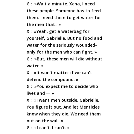
G : »Wait a minute. Xena, I need
these people. Someone has to feed
them. I need them to get water for
the men that– »
X : »Yeah, get a waterbag for
yourself, Gabrielle. But no food and
water for the seriously wounded–
only for the men who can fight. »
G : »But, these men will die without
water. »
X : »It won’t matter if we can’t
defend the compound. »
G : »You expect me to decide who
lives and — »
X : »I want men outside, Gabrielle.
You figure it out. And let Menticles
know when they die. We need them
out on the wall. »
G : »I can’t. I can’t. »