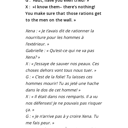
G : »But, have you even tried? »
X : »I know them– there’s nothing!
You make sure that those rations get
to the men on the wall. »
Xena : « Je t’avais dit de rationner la
nourriture pour les hommes à
l’extérieur. »
Gabrielle : « Qu’est-ce qui ne va pas
Xena? »
X : « J’essaye de sauver nos peaux. Ces
choses dehors vont tous nous tuer. »
G : « C’est de la folie! Tu laisses ces
hommes mourir! Tu as jeté une hache
dans le dos de cet homme! »
X : « Il était dans nos remparts. Il a vu
nos défenses! Je ne pouvais pas risquer
ça. »
G : « Je n’arrive pas à y croire Xena. Tu
me fais peur. »