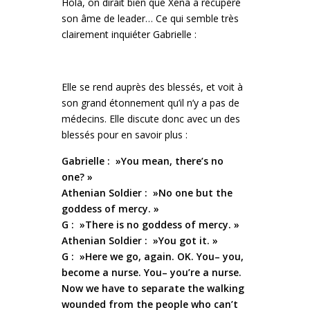
Holà, on dirait bien que Xena a récupéré
son âme de leader… Ce qui semble très
clairement inquiéter Gabrielle :
Elle se rend auprès des blessés, et voit à
son grand étonnement qu’il n’y a pas de
médecins. Elle discute donc avec un des
blessés pour en savoir plus :
Gabrielle : »You mean, there’s no
one? »
Athenian Soldier : »No one but the
goddess of mercy. »
G : »There is no goddess of mercy. »
Athenian Soldier : »You got it. »
G : »Here we go, again. OK. You– you,
become a nurse. You– you’re a nurse.
Now we have to separate the walking
wounded from the people who can’t