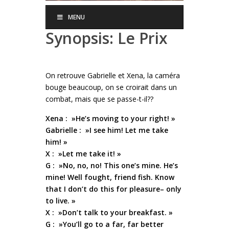
MENU
Synopsis: Le Prix
On retrouve Gabrielle et Xena, la caméra
bouge beaucoup, on se croirait dans un
combat, mais que se passe-t-il??
Xena : »He’s moving to your right! »
Gabrielle : »I see him! Let me take
him! »
X : »Let me take it! »
G : »No, no, no! This one’s mine. He’s
mine! Well fought, friend fish. Know
that I don’t do this for pleasure– only
to live. »
X : »Don’t talk to your breakfast. »
G : »You’ll go to a far, far better