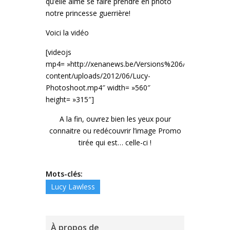
qu’elle aime se faire prendre en photo
notre princesse guerrière!
Voici la vidéo
[videojs
mp4= »http://xenanews.be/Versions%206/wp-
content/uploads/2012/06/Lucy-
Photoshoot.mp4″ width= »560″
height= »315″]
A la fin, ouvrez bien les yeux pour
connaitre ou redécouvrir l’image Promo
tirée qui est… celle-ci !
Mots-clés:
Lucy Lawless
À propos de