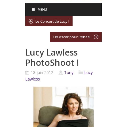
MENU
Le Concert de Lucy !
Un oscar pour Renee !
Lucy Lawless
PhotoShoot !
18 juin 2012
Tony
Lucy
Lawless