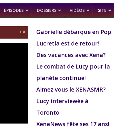
ÉPISODES
DOSSIERS
VIDÉOS
SITE
Gabrielle débarque en Pop
Lucretia est de retour!
H
–
CK (BEA SMITH)
Des vacances avec Xena?
 DEAD
–
 SAM RAIMI, R. TAPERT,..
Le combat de Lucy pour la
NDSON
planète continue!
–
PERT
Aimez vous le XENASMR?
MAN
–
Lucy interviewée à
Toronto.
XenaNews fête ses 17 ans!