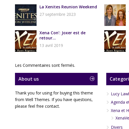
La Xenites Reunion Weekend
27 septembre 2023
Xena Con’: Joxer est de
retour...
13 avril 2019
Les Commentaires sont fermés.
About us
Categori
Thank you for using for buying this theme
Lucy Law
from Well Themes. If you have questions,
Agenda et
please feel free contact.
Xena et H
XenaVe
Divers