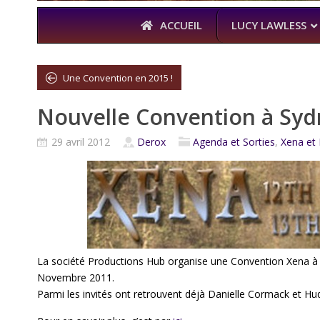
ACCUEIL
LUCY LAWLESS
Une Convention en 2015 !
Nouvelle Convention à Syd
À L’A
THE BOYS
29 avril 2012
Derox
Agenda et Sorties
,
Xena et 
KARL URBAN 
La société Productions Hub organise une Convention Xena à 
Novembre 2011.
Parmi les invités ont retrouvent déjà Danielle Cormack et Hu