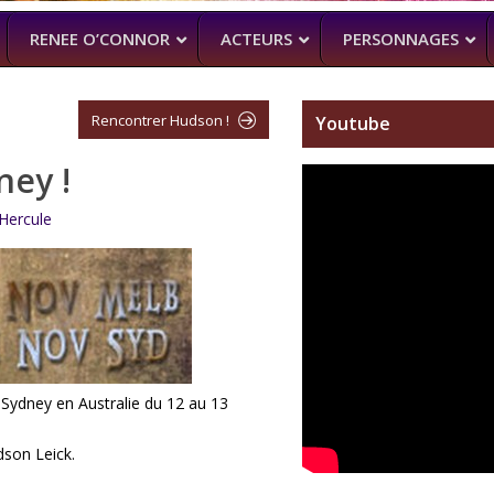
RENEE O’CONNOR
ACTEURS
PERSONNAGES
Rencontrer Hudson !
Youtube
ney !
NTENNE ACTUELLEMENT
PROCHAINEMENT
WENTWORT
DANIELLE CORMA
–
MAN WITH NO PAST
–
ASH VS EVIL
Hercule
(BILLY BUTCHER)
SOACH (MARTON CSOKAS)
BRUCE CAMPBELL,
GALAVANT
–
TIMOTHY OMU
SPARTACUS
SAM RAIMI, R.TA
ALMOST HU
KARL URBAN
Sydney en Australie du 12 au 13
dson Leick.