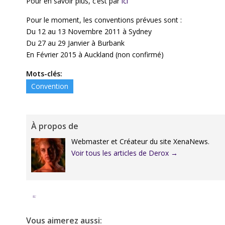
Pour en savoir plus, c’est par
ici
Pour le moment, les conventions prévues sont :
Du 12 au 13 Novembre 2011 à Sydney
Du 27 au 29 Janvier à Burbank
En Février 2015 à Auckland (non confirmé)
Mots-clés:
Convention
À propos de
Webmaster et Créateur du site XenaNews.
Voir tous les articles de Derox
→
Facebook
Twitter
Google+
Pinterest
Linkedin
Vous aimerez aussi: