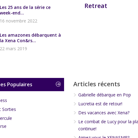
Retreat
Les 25 ans de la série ce
week-end...
16 novembre 2022
Les amazones débarquent à
la Xena Con&rs...
22 mars 2019
Articles récents
es Populaires
Gabrielle débarque en Pop
less
Lucretia est de retour!
 Sorties
Des vacances avec Xena?
ercule
Le combat de Lucy pour la pl
rse
continue!
Aimez vous le XENASMR?