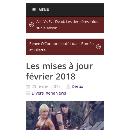
MENU
Ash Vs Evil Dead: Les dernières infos
sur la saison 3
Renee O’Connor bientôt dans Roméo
et Juliette
Les mises à jour
février 2018
23 février 2018
Derox
Divers
,
XenaNews