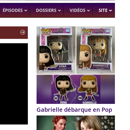
ÉPISODES
DOSSIERS
VIDÉOS
SITE
H
–
CK (BEA SMITH)
 DEAD
–
 SAM RAIMI, R. TAPERT,..
NDSON
–
PERT
UMAN
–
Gabrielle débarque en Pop