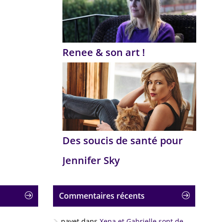
Renee & son art !
Des soucis de santé pour
Jennifer Sky
Commentaires récents
payet
dans
Xena et Gabrielle sont de