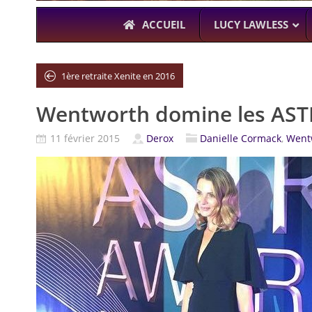
ACCUEIL
LUCY LAWLESS
1ère retraite Xenite en 2016
Wentworth domine les AST
À L’A
THE BOYS
11 février 2015
Derox
Danielle Cormack
,
Went
KARL URBAN (