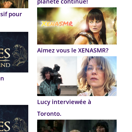
planète continue!
sif pour
Aimez vous le XENASMR?
on
Lucy interviewée à
Toronto.