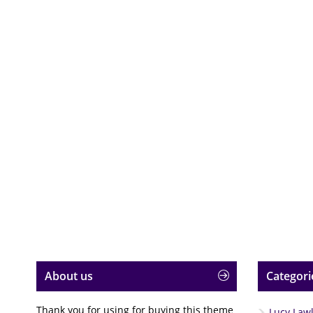
About us
Categori
Thank you for using for buying this theme
Lucy Law