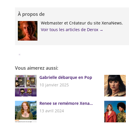
À propos de
Webmaster et Créateur du site XenaNews.
Voir tous les articles de Derox
→
Facebook
Twitter
Google+
Pinterest
Linkedin
Vous aimerez aussi:
Gabrielle débarque en Pop
10 janvier 2025
Renee se remémore Xena…
13 avril 2024