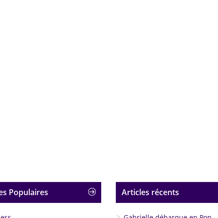
es Populaires
Articles récents
less
Gabrielle débarque en Pop