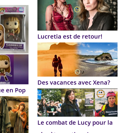
Lucretia est de retour!
Des vacances avec Xena?
ue en Pop
Le combat de Lucy pour la