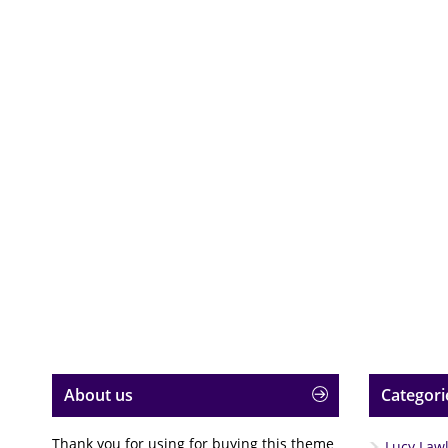
About us
Categori
Thank you for using for buying this theme
Lucy Law