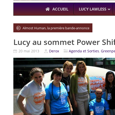
ACCUEIL
LUCY LAWLESS
Almost Human, la première bande-annonce
Lucy au sommet Power Shi
À L’A
THE BOYS
20 mai 2013
Derox
Agenda et Sorties
,
Greenp
KARL URBAN (