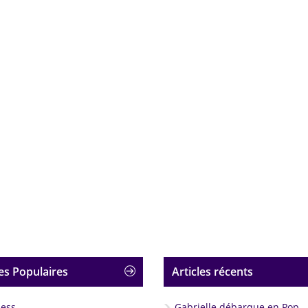
es Populaires
Articles récents
less
Gabrielle débarque en Pop