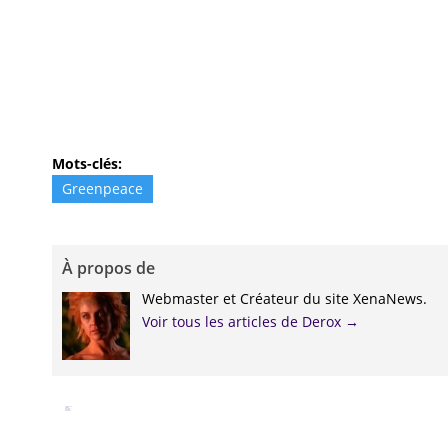
Mots-clés:
Greenpeace
À propos de
Webmaster et Créateur du site XenaNews.
Voir tous les articles de Derox
→
Facebook
Twitter
Google+
Pinterest
Linkedin