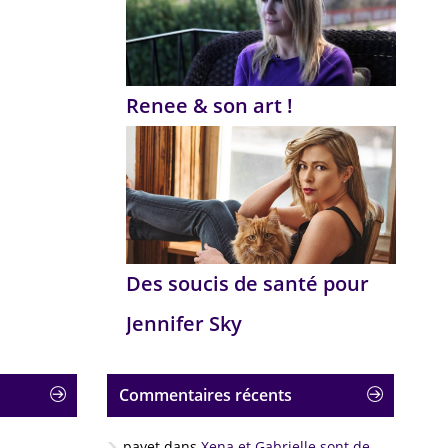
Renee & son art !
Des soucis de santé pour
Jennifer Sky
Commentaires récents
payet
dans
Xena et Gabrielle sont de