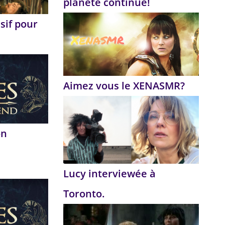
planète continue!
sif pour
Aimez vous le XENASMR?
on
Lucy interviewée à
Toronto.