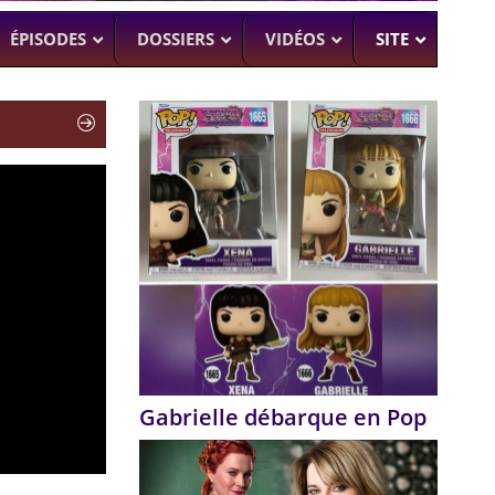
ÉPISODES
DOSSIERS
VIDÉOS
SITE
H
–
CK (BEA SMITH)
 DEAD
–
 SAM RAIMI, R. TAPERT,..
NDSON
–
PERT
UMAN
–
Gabrielle débarque en Pop