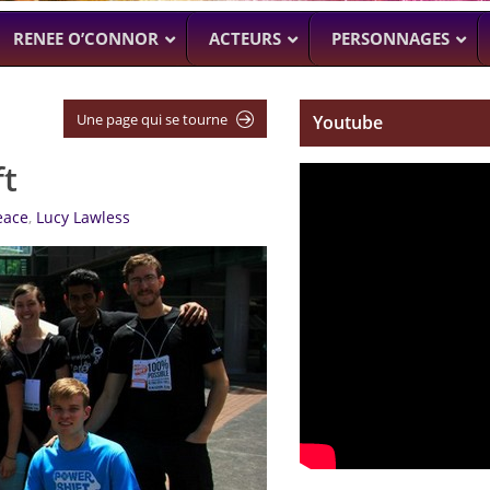
RENEE O’CONNOR
ACTEURS
PERSONNAGES
Une page qui se tourne
Youtube
ft
NTENNE ACTUELLEMENT
PROCHAINEMENT
WENTWORT
DANIELLE CORMA
–
MAN WITH NO PAST
–
ASH VS EVIL
eace
,
Lucy Lawless
BILLY BUTCHER)
SOACH (MARTON CSOKAS)
BRUCE CAMPBELL,
GALAVANT
–
TIMOTHY OMU
SPARTACUS
SAM RAIMI, R.TA
ALMOST H
KARL URBAN