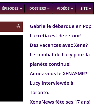
ÉPISODES
DOSSIERS
VIDÉOS
SITE
Gabrielle débarque en Pop
Lucretia est de retour!
H
–
CK (BEA SMITH)
Des vacances avec Xena?
 DEAD
–
 SAM RAIMI, R. TAPERT,..
Le combat de Lucy pour la
NDSON
planète continue!
–
PERT
Aimez vous le XENASMR?
UMAN
–
Lucy interviewée à
Toronto.
XenaNews fête ses 17 ans!