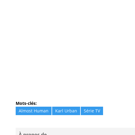
Mots-clés:
Almost Human
Karl Urban
Série TV
À propos de