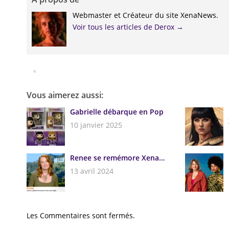
Webmaster et Créateur du site XenaNews.
Voir tous les articles de Derox
→
Facebook
Twitter
Google+
Pinterest
Linkedin
Vous aimerez aussi:
Gabrielle débarque en Pop
10 janvier 2025
Renee se remémore Xena…
13 avril 2024
Les Commentaires sont fermés.