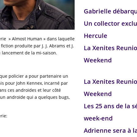
Gabrielle débarq
Un collector exclu
Hercule
série » Almost Human » dans laquelle
iction produite par J. J. Abrams et J.
La Xenites Reuni
u lancement de la mi-saison.
Weekend
que policier a pour partenaire un
La Xenites Reuni
ais pour John Kennex, incarné par
dans ces androïdes et leur côté
Weekend
n, un androïde qui a quelques bugs,
Les 25 ans de la s
rie:
week-end
Adrienne sera à l