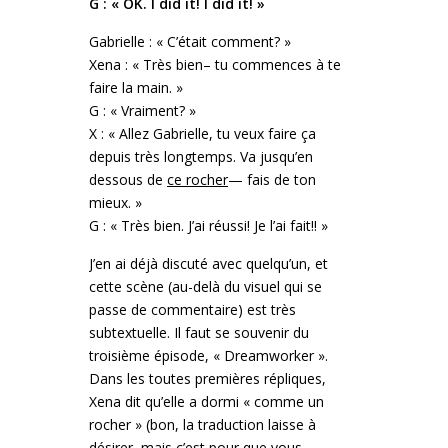
G : « OK. I did it! I did it! »
Gabrielle : « C’était comment? »
Xena : « Très bien– tu commences à te
faire la main. »
G : « Vraiment? »
X : « Allez Gabrielle, tu veux faire ça
depuis très longtemps. Va jusqu’en
dessous de
ce rocher
— fais de ton
mieux. »
G : « Très bien. J’ai réussi! Je l’ai fait!! »
J’en ai déjà discuté avec quelqu’un, et
cette scène (au-delà du visuel qui se
passe de commentaire) est très
subtextuelle. Il faut se souvenir du
troisième épisode, « Dreamworker ».
Dans les toutes premières répliques,
Xena dit qu’elle a dormi « comme un
rocher » (bon, la traduction laisse à
désirer, mais c’est pour que vous