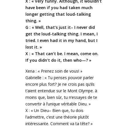
X : « Very funny. Although, it wouldn’t
have been if you had taken much
longer getting that loud-talking
thing. »
G : « Well, that’s just it– I never did
get the loud-talking thing. I mean, I
tried. I even had it in my hand, but I
lost it. »
X : « That can’t be. I mean, come on.
If you didn’t do it, then who—? »
Xena : « Prenez soin de vous! »
Gabrielle : « Tu penses pouvoir parler
encore plus fort? Je ne crois pas qu’ils
t’aient entendue sur le Mont Olympe. à
moins que, bien sûr, tu n’essayes de te
convertir à l’unique véritable Dieu. »
X : « Un Dieu– Bien que, tu dois
l’admettre, c’est une théorie plutôt
intéressante. Comment va ta tête? »