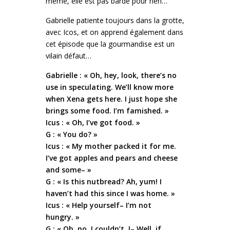
même, elle est pas barde pour rien…
Gabrielle patiente toujours dans la grotte,
avec Icos, et on apprend également dans
cet épisode que la gourmandise est un
vilain défaut…
Gabrielle : « Oh, hey, look, there’s no
use in speculating. We’ll know more
when Xena gets here. I just hope she
brings some food. I’m famished. »
Icus : « Oh, I’ve got food. »
G : « You do? »
Icus : « My mother packed it for me.
I’ve got apples and pears and cheese
and some– »
G : « Is this nutbread? Ah, yum! I
haven’t had this since I was home. »
Icus : « Help yourself– I’m not
hungry. »
G : « Oh, no, I couldn’t. I– Well, if