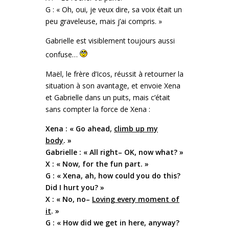
G : « Oh, oui, je veux dire, sa voix était un
peu graveleuse, mais j’ai compris. »
Gabrielle est visiblement toujours aussi
confuse…
Maël, le frère d’Icos, réussit à retourner la
situation à son avantage, et envoie Xena
et Gabrielle dans un puits, mais c’était
sans compter la force de Xena :
Xena : « Go ahead,
climb up my
body
. »
Gabrielle : « All right– OK, now what? »
X : « Now, for the fun part. »
G : « Xena, ah, how could you do this?
Did I hurt you? »
X : « No, no–
Loving every moment of
it
. »
G : « How did we get in here, anyway?