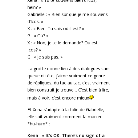
Xena : « Tu te souviens bien d’Icos,
hein? »
Gabrielle : « Bien sûr que je me souviens
d’Icos. »
X : « Bien. Tu sais où il est? »
G : « Où? »
X : « Non, je te le demande? Où est
Icos? »
G : « Je sais pas. »
La grotte donne lieu à des dialogues sans
queue ni tête, j’aime vraiment ce genre
de répliques, du tac au tac, c’est vraiment
bien construit je trouve… C’est bien à lire,
mais à voir, c’est encore mieux
Et Xena s’adapte à la folie de Gabrielle,
elle sait vraiment comment la manier…
*hu-hum* :
Xena : « It’s OK. There’s no sign of a