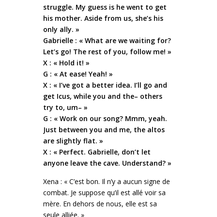
struggle. My guess is he went to get
his mother. Aside from us, she’s his
only ally. »
Gabrielle : « What are we waiting for?
Let’s go! The rest of you, follow me! »
X : « Hold it! »
G : « At ease! Yeah! »
X : « I’ve got a better idea. I’ll go and
get Icus, while you and the– others
try to, um– »
G : « Work on our song? Mmm, yeah.
Just between you and me, the altos
are slightly flat. »
X : « Perfect. Gabrielle, don’t let
anyone leave the cave. Understand? »
Xena : « C’est bon. Il n’y a aucun signe de
combat. Je suppose qu’il est allé voir sa
mère. En dehors de nous, elle est sa
seule alliée. »