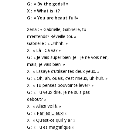
G : «
By the gods!!
»
X : « What is it?
G : «
You are beautiful!
«
Xena : « Gabrielle, Gabrielle, tu
m’entends? Réveille-toi. »
Gabrielle : « Uhhhh. »
X : « Là– Ca va? »
G : « Je vais super bien. Je– je ne vois rien,
mais, je vais bien. »
X : « Essaye d’utiliser tes deux yeux. »
G : « Oh, ah, ouais, c’est mieux, uh-huh. »
X : « Tu penses pouvoir te lever? »
G : « Tu veux dire, je ne suis pas
debout? »
X : « Allez! Voilà. »
G : «
Par les Dieux!!
«
X : « Qu’est-ce qu’il y a? »
G : «
Tu es magnifique!
«