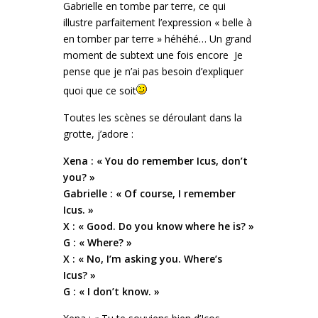
Gabrielle en tombe par terre, ce qui
illustre parfaitement l’expression « belle à
en tomber par terre » héhéhé… Un grand
moment de subtext une fois encore
Je
pense que je n’ai pas besoin d’expliquer
quoi que ce soit
Toutes les scènes se déroulant dans la
grotte, j’adore :
Xena : « You do remember Icus, don’t
you? »
Gabrielle : « Of course, I remember
Icus. »
X : « Good. Do you know where he is? »
G : « Where? »
X : « No, I’m asking you. Where’s
Icus? »
G : « I don’t know. »