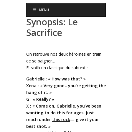
MENU
Synopsis: Le
Sacrifice
On retrouve nos deux héroïnes en train
de se baigner…
Et voilà un classique du subtext :
Gabrielle : « How was that? »
Xena : « Very good– you’re getting the
hang of it. »
G : « Really? »
X : « Come on, Gabrielle, you’ve been
wanting to do this for ages. Just
reach under
this rock
— give it your
best shot. »