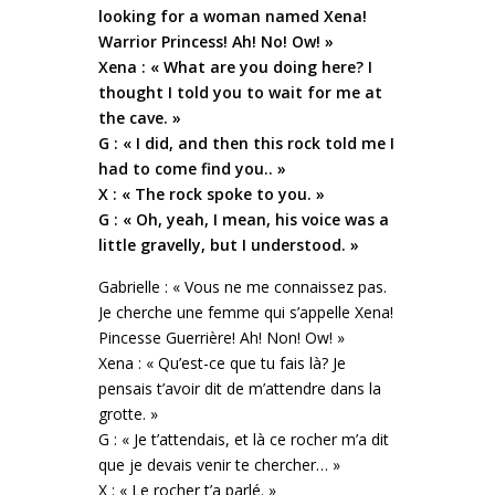
looking for a woman named Xena!
Warrior Princess! Ah! No! Ow! »
Xena : « What are you doing here? I
thought I told you to wait for me at
the cave. »
G : « I did, and then this rock told me I
had to come find you.. »
X : « The rock spoke to you. »
G : « Oh, yeah, I mean, his voice was a
little gravelly, but I understood. »
Gabrielle : « Vous ne me connaissez pas.
Je cherche une femme qui s’appelle Xena!
Pincesse Guerrière! Ah! Non! Ow! »
Xena : « Qu’est-ce que tu fais là? Je
pensais t’avoir dit de m’attendre dans la
grotte. »
G : « Je t’attendais, et là ce rocher m’a dit
que je devais venir te chercher… »
X : « Le rocher t’a parlé. »