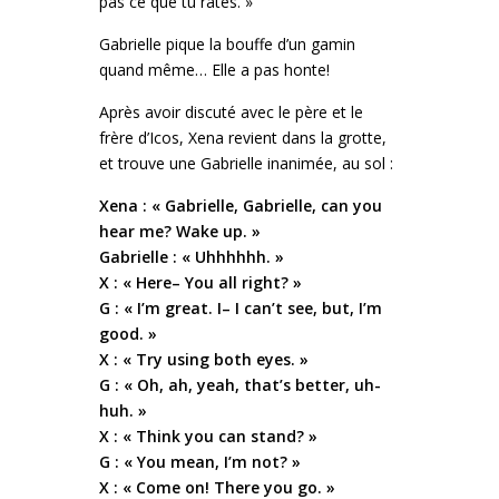
pas ce que tu rates. »
Gabrielle pique la bouffe d’un gamin
quand même… Elle a pas honte!
Après avoir discuté avec le père et le
frère d’Icos, Xena revient dans la grotte,
et trouve une Gabrielle inanimée, au sol :
Xena : « Gabrielle, Gabrielle, can you
hear me? Wake up. »
Gabrielle : « Uhhhhhh. »
X : « Here– You all right? »
G : « I’m great. I– I can’t see, but, I’m
good. »
X : « Try using both eyes. »
G : « Oh, ah, yeah, that’s better, uh-
huh. »
X : « Think you can stand? »
G : « You mean, I’m not? »
X : « Come on! There you go. »