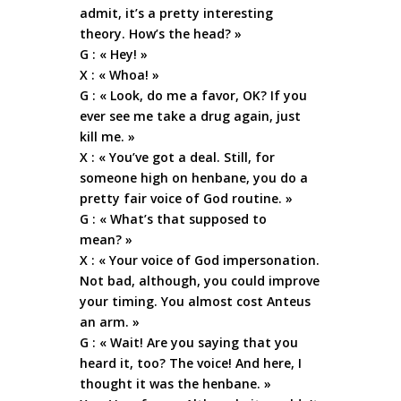
admit, it’s a pretty interesting
theory. How’s the head? »
G : « Hey! »
X : « Whoa! »
G : « Look, do me a favor, OK? If you
ever see me take a drug again, just
kill me. »
X : « You’ve got a deal. Still, for
someone high on henbane, you do a
pretty fair voice of God routine. »
G : « What’s that supposed to
mean? »
X : « Your voice of God impersonation.
Not bad, although, you could improve
your timing. You almost cost Anteus
an arm. »
G : « Wait! Are you saying that you
heard it, too? The voice! And here, I
thought it was the henbane. »