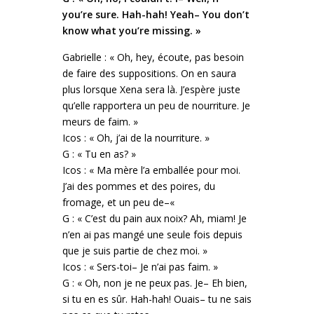
you’re sure. Hah-hah! Yeah– You don’t
know what you’re missing. »
Gabrielle : « Oh, hey, écoute, pas besoin
de faire des suppositions. On en saura
plus lorsque Xena sera là. J’espère juste
qu’elle rapportera un peu de nourriture. Je
meurs de faim. »
Icos : « Oh, j’ai de la nourriture. »
G : « Tu en as? »
Icos : « Ma mère l’a emballée pour moi.
J’ai des pommes et des poires, du
fromage, et un peu de–«
G : « C’est du pain aux noix? Ah, miam! Je
n’en ai pas mangé une seule fois depuis
que je suis partie de chez moi. »
Icos : « Sers-toi– Je n’ai pas faim. »
G : « Oh, non je ne peux pas. Je– Eh bien,
si tu en es sûr. Hah-hah! Ouais– tu ne sais