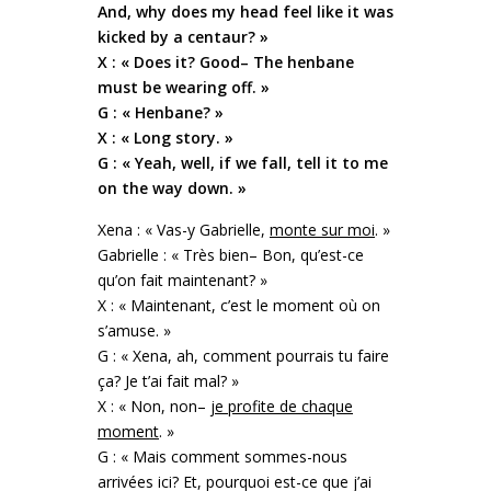
And, why does my head feel like it was
kicked by a centaur? »
X : « Does it? Good– The henbane
must be wearing off. »
G : « Henbane? »
X : « Long story. »
G : « Yeah, well, if we fall, tell it to me
on the way down. »
Xena : « Vas-y Gabrielle,
monte sur moi
. »
Gabrielle : « Très bien– Bon, qu’est-ce
qu’on fait maintenant? »
X : « Maintenant, c’est le moment où on
s’amuse. »
G : « Xena, ah, comment pourrais tu faire
ça? Je t’ai fait mal? »
X : « Non, non–
je profite de chaque
moment
. »
G : « Mais comment sommes-nous
arrivées ici? Et, pourquoi est-ce que j’ai