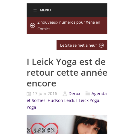
MENU
2 nouveaux numéros pour Xena en
Comics
Le Site se met à neuf
I Leick Yoga est de
retour cette année
encore
17 juin 2016
Derox
Agenda
et Sorties
,
Hudson Leick
,
I Leick Yoga
,
Yoga