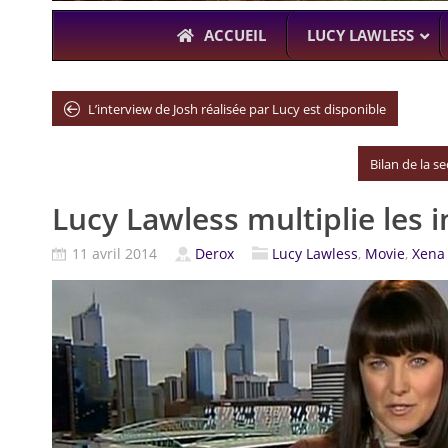
ACCUEIL
LUCY LAWLESS
L’interview de Josh réalisée par Lucy est disponible
À L’A
Bilan de la 
THE BOYS
Lucy Lawless multiplie les i
KARL URBAN (
11 avril 2014
Derox
Lucy Lawless
,
Movie
,
Xena 