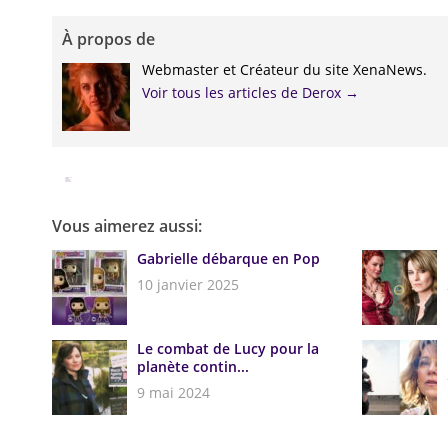
À propos de
Webmaster et Créateur du site XenaNews.
Voir tous les articles de Derox
→
Facebook
Twitter
Google+
Pinterest
Linkedin
Vous aimerez aussi:
Gabrielle débarque en Pop
10 janvier 2025
Le combat de Lucy pour la
planète contin...
9 mai 2024