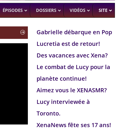
ÉPISODES
DOSSIERS
VIDÉOS
SITE
Gabrielle débarque en Pop
Lucretia est de retour!
H
–
CK (BEA SMITH)
Des vacances avec Xena?
 DEAD
–
 SAM RAIMI, R. TAPERT,..
Le combat de Lucy pour la
NDSON
planète continue!
–
PERT
Aimez vous le XENASMR?
UMAN
–
Lucy interviewée à
Toronto.
XenaNews fête ses 17 ans!