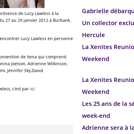
Gabrielle débarq
 présence de Lucy Lawless à la
 du 27 au 29 janvier 2012 à Burbank .
Un collector exclu
Hercule
 rencontrer Lucy Lawless en personne
La Xenites Reuni
re convention de Xena qui comprend
Weekend
anina Joelson, Adrienne Wilkinson,
i, Jennifer Sky,David
La Xenites Reuni
wless, c’est par
ici
Weekend
Les 25 ans de la s
week-end
Adrienne sera à l