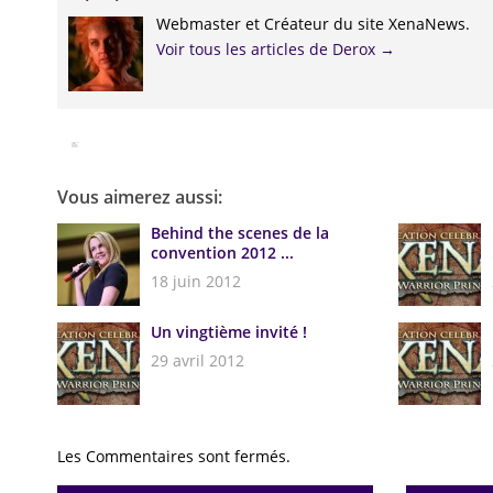
Webmaster et Créateur du site XenaNews.
Voir tous les articles de Derox
→
Facebook
Twitter
Google+
Pinterest
Linkedin
Vous aimerez aussi:
Behind the scenes de la
convention 2012 ...
18 juin 2012
Un vingtième invité !
29 avril 2012
Les Commentaires sont fermés.