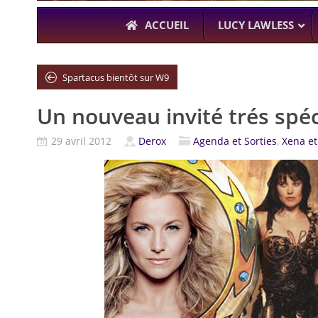
ACCUEIL
LUCY LAWLESS
Spartacus bientôt sur W9
Un nouveau invité trés spéci
À L’A
THE BOYS
29 avril 2012
Derox
Agenda et Sorties
,
Xena et
KARL URBAN (