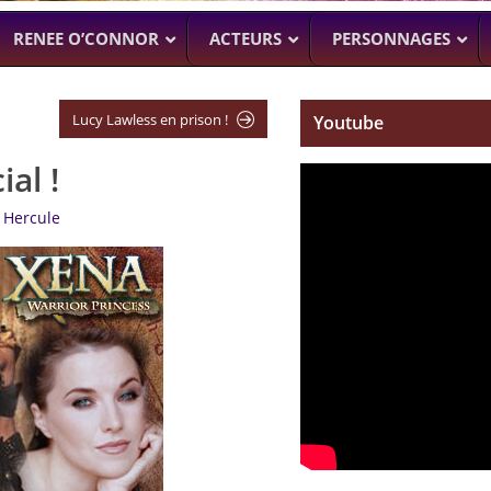
RENEE O’CONNOR
ACTEURS
PERSONNAGES
Lucy Lawless en prison !
Youtube
al !
NTENNE ACTUELLEMENT
PROCHAINEMENT
WENTWORT
DANIELLE CORMA
–
MAN WITH NO PAST
–
ASH VS EVIL
 Hercule
BILLY BUTCHER)
SOACH (MARTON CSOKAS)
BRUCE CAMPBELL,
GALAVANT
–
TIMOTHY OMU
SPARTACUS
SAM RAIMI, R.TA
ALMOST H
KARL URBAN