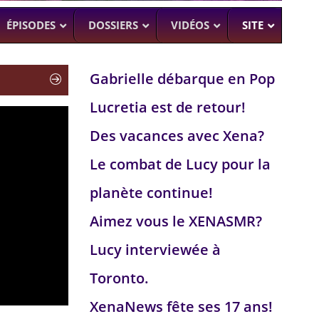
ÉPISODES
DOSSIERS
VIDÉOS
SITE
Gabrielle débarque en Pop
Lucretia est de retour!
H
–
CK (BEA SMITH)
Des vacances avec Xena?
 DEAD
–
 SAM RAIMI, R. TAPERT,..
Le combat de Lucy pour la
NDSON
planète continue!
–
PERT
Aimez vous le XENASMR?
UMAN
–
Lucy interviewée à
Toronto.
XenaNews fête ses 17 ans!