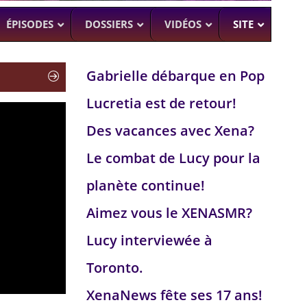
ÉPISODES
DOSSIERS
VIDÉOS
SITE
Gabrielle débarque en Pop
Lucretia est de retour!
H
–
CK (BEA SMITH)
Des vacances avec Xena?
 DEAD
–
 SAM RAIMI, R. TAPERT,..
Le combat de Lucy pour la
NDSON
planète continue!
–
PERT
Aimez vous le XENASMR?
UMAN
–
Lucy interviewée à
Toronto.
XenaNews fête ses 17 ans!