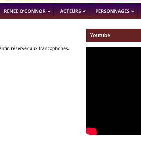
RENEE O’CONNOR
ACTEURS
PERSONNAGES
Youtube
, enfin réserver aux francophones.
NTENNE ACTUELLEMENT
PROCHAINEMENT
WENTWORT
DANIELLE CORMA
–
MAN WITH NO PAST
–
ASH VS EVIL
BILLY BUTCHER)
SOACH (MARTON CSOKAS)
BRUCE CAMPBELL,
GALAVANT
–
TIMOTHY OMU
SPARTACUS
SAM RAIMI, R.TA
ALMOST H
KARL URBAN