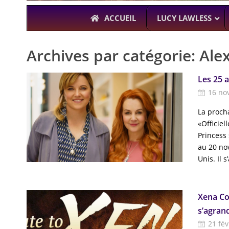
ACCUEIL
LUCY LAWLESS
Archives par catégorie:
Ale
Les 25 a
À L’A
16 no
THE BOYS
KARL URBAN (
La proch
«Officiel
Princess
au 20 no
Unis. Il s
Xena Con
s’agrand
21 fév