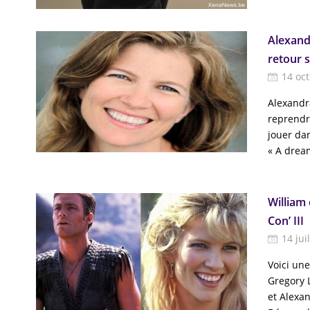
Alexand
retour s
14 oc
Alexandr
reprendre
jouer dan
« A dream
William 
Con’ III
14 jui
Voici une
Gregory Le
et Alexan