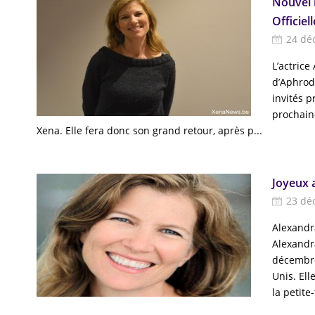
Nouvel 
Officiell
24 dé
L’actrice
d’Aphrodi
invités p
prochain
Xena. Elle fera donc son grand retour, après p...
Joyeux 
23 dé
Alexandra
Alexandr
décembre
Unis. Ell
la petite-