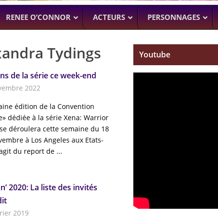
RENEE O’CONNOR
ACTEURS
PERSONNAGES
xandra Tydings
Youtube
ns de la série ce week-end
NTENNE ACTUELLEMENT
PROCHAINEMENT
WENTWORT
DANIELLE CORMA
vembre 2022
–
MAN WITH NO PAST
–
ASH VS EVIL
BILLY BUTCHER)
SOACH (MARTON CSOKAS)
BRUCE CAMPBELL,
aine édition de la Convention
GALAVANT
–
le» dédiée à la série Xena: Warrior
TIMOTHY OMU
 se déroulera cette semaine du 18
SPARTACUS
vembre à Los Angeles aux Etats-
SAM RAIMI, R.TA
’agit du report de ...
ALMOST H
KARL URBAN
’ 2020: La liste des invités
it
rier 2019