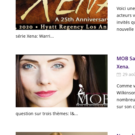
Voici un
acteurs v
invités q
nouvelle 
série Xena: Warri...
MOB Sai
Xena.
29 ao
Comme vo
Wilkinson
nombreuse
sur son 
question sur trois thèmes: l&...