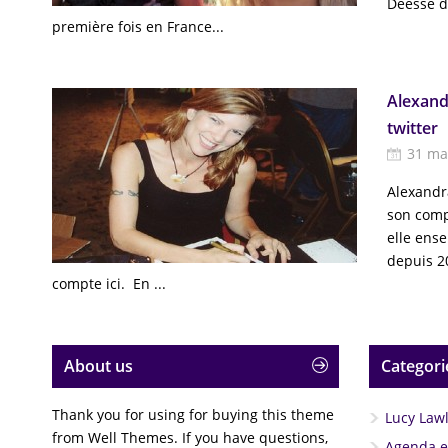
Déesse d
première fois en France...
Alexand
twitter
31 ma
Alexandr
son compt
elle ens
depuis 2
compte ici. En ...
About us
Categori
Thank you for using for buying this theme
Lucy Law
from Well Themes. If you have questions,
Agenda et