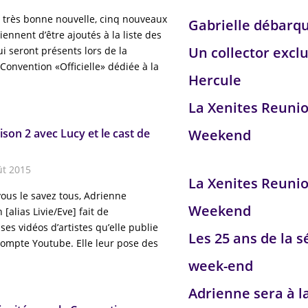
e très bonne nouvelle, cinq nouveaux
Gabrielle débarq
iennent d’être ajoutés à la liste des
Un collector exclu
ui seront présents lors de la
Convention «Officielle» dédiée à la
Hercule
La Xenites Reuni
son 2 avec Lucy et le cast de
Weekend
ût 2015
La Xenites Reuni
us le savez tous, Adrienne
Weekend
 [alias Livie/Eve] fait de
s vidéos d’artistes qu’elle publie
Les 25 ans de la s
compte Youtube. Elle leur pose des
week-end
Adrienne sera à l