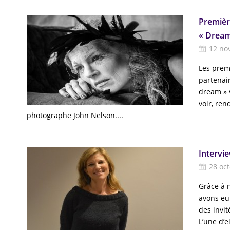
Premièr
« Dream
12 no
Les prem
partenai
dream » v
voir, ren
photographe John Nelson....
Intervi
28 oc
Grâce à n
avons eu 
des invit
L’une d’e