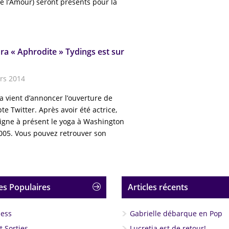
e l’Amour) seront présents pour la
ra « Aphrodite » Tydings est sur
rs 2014
a vient d’annoncer l’ouverture de
e Twitter. Après avoir été actrice,
eigne à présent le yoga à Washington
005. Vous pouvez retrouver son
es Populaires
Articles récents
less
Gabrielle débarque en Pop
 Sorties
Lucretia est de retour!