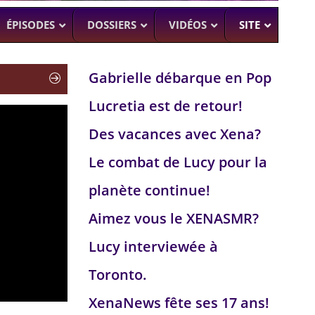
ÉPISODES
DOSSIERS
VIDÉOS
SITE
Gabrielle débarque en Pop
Lucretia est de retour!
H
–
CK (BEA SMITH)
Des vacances avec Xena?
 DEAD
–
 SAM RAIMI, R. TAPERT,..
Le combat de Lucy pour la
NDSON
planète continue!
–
PERT
Aimez vous le XENASMR?
UMAN
–
Lucy interviewée à
Toronto.
XenaNews fête ses 17 ans!