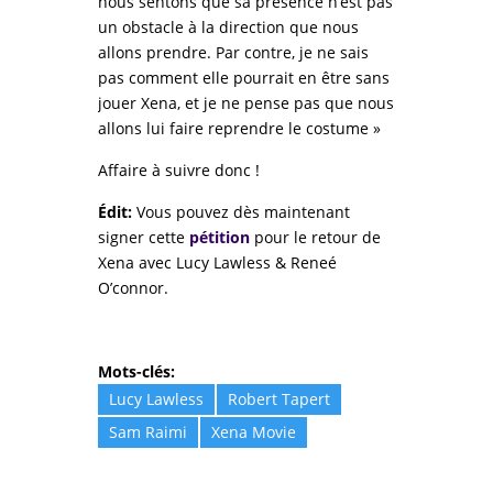
nous sentons que sa présence n’est pas
un obstacle à la direction que nous
allons prendre. Par contre, je ne sais
pas comment elle pourrait en être sans
jouer Xena, et je ne pense pas que nous
allons lui faire reprendre le costume »
Affaire à suivre donc !
Édit:
Vous pouvez dès maintenant
signer cette
pétition
pour le retour de
Xena avec Lucy Lawless & Reneé
O’connor.
Mots-clés:
Lucy Lawless
Robert Tapert
Sam Raimi
Xena Movie