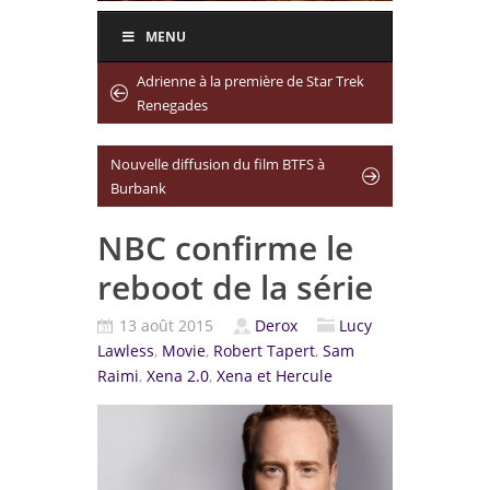
MENU
Adrienne à la première de Star Trek
Renegades
Nouvelle diffusion du film BTFS à
Burbank
NBC confirme le
reboot de la série
13 août 2015
Derox
Lucy
Lawless
,
Movie
,
Robert Tapert
,
Sam
Raimi
,
Xena 2.0
,
Xena et Hercule