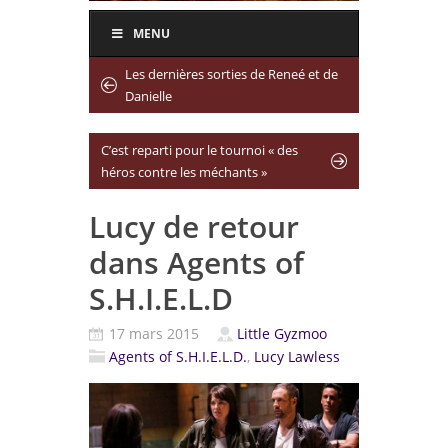
MENU
Les dernières sorties de Reneé et de
Danielle
C’est reparti pour le tournoi « des
héros contre les méchants »
Lucy de retour
dans Agents of
S.H.I.E.L.D
17 mars 2015
Little Gyzmoo
Agents of S.H.I.E.L.D.
,
Lucy Lawless