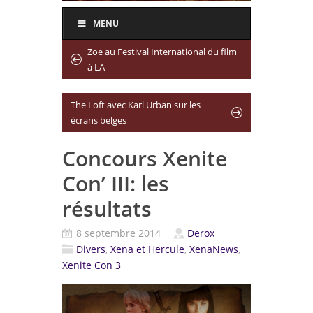
MENU
Zoe au Festival International du film
à LA
The Loft avec Karl Urban sur les
écrans belges
Concours Xenite
Con’ III: les
résultats
8 septembre 2014
Derox
Divers
,
Xena et Hercule
,
XenaNews
,
Xenite Con 3