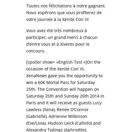
Toutes nos félicitations à notre gagnant.
Nous espérons que vous profiterez de
votre journée à la Xenite Con’ III
Vous avez été très nombreux à
participer, un grand merci à chacun
d’entre vous et à Xivents pour le
concours.
[spoiler show= »English Test »]
On the
occasion of the Xenite Con’ III,
XenaNews gave you the opportunity to
win a 60€ Mortal Pass for Saturday
25th.
The Convention will happen on
Saturday 25th and Sunday 26th 2014 in
Paris and it will receive as guests Lucy
Lawless (Xena), Renée O’C
onnor
(Gabrielle), Adrienne Wilkinson
(Eve/Livia), Hudson Leick (Callisto) and
Alexandra Tydings (Aphrodite).