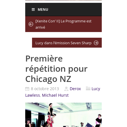
MENU
[Xenite Con’ II] Le Programme est
arrivé
Lucy dans l’émission Seven Sharp
Première
répétition pour
Chicago NZ
8 octobre 2013
Derox
Lucy
Lawless
,
Michael Hurst