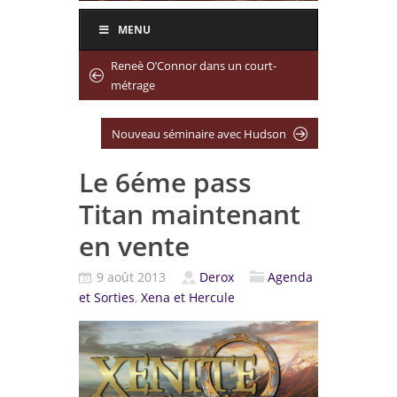
MENU
Reneè O’Connor dans un court-
métrage
Nouveau séminaire avec Hudson
Le 6éme pass
Titan maintenant
en vente
9 août 2013
Derox
Agenda
et Sorties
,
Xena et Hercule