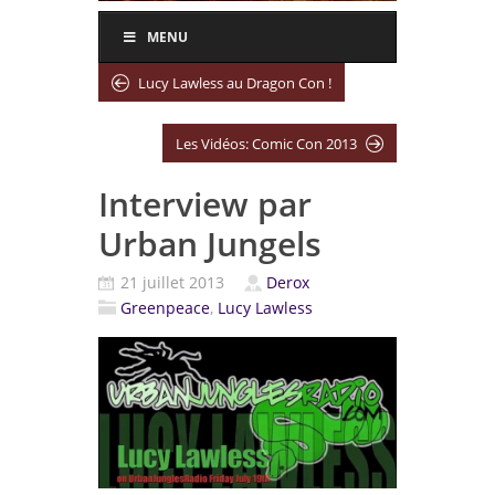
MENU
Lucy Lawless au Dragon Con !
Les Vidéos: Comic Con 2013
Interview par
Urban Jungels
21 juillet 2013
Derox
Greenpeace
,
Lucy Lawless