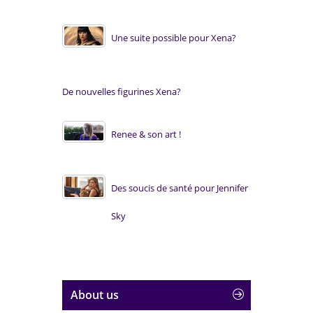
Une suite possible pour Xena?
De nouvelles figurines Xena?
Renee & son art !
Des soucis de santé pour Jennifer
Sky
About us