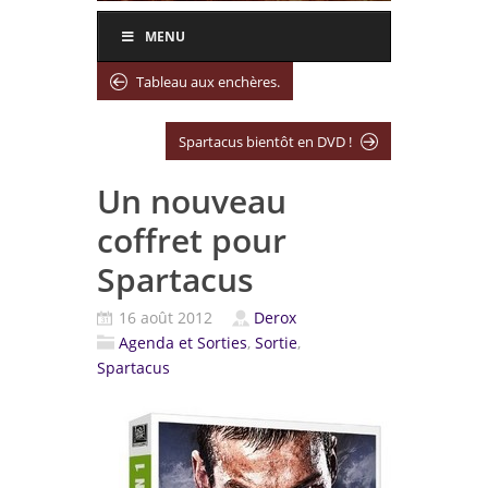
MENU
Tableau aux enchères.
Spartacus bientôt en DVD !
Un nouveau
coffret pour
Spartacus
16 août 2012
Derox
Agenda et Sorties
,
Sortie
,
Spartacus