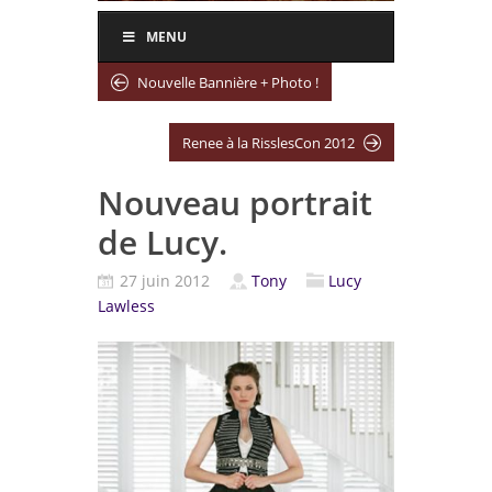
MENU
Nouvelle Bannière + Photo !
Renee à la RisslesCon 2012
Nouveau portrait
de Lucy.
27 juin 2012
Tony
Lucy
Lawless