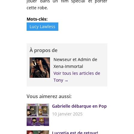
jouer dans un film spécial et porter
cette robe.
Mots-clés:
Lucy Lawless
À propos de
Newseur et Admin de
Xena-Immortal
Voir tous les articles de
Tony
→
Vous aimerez aussi:
Gabrielle débarque en Pop
10 janvier 2025
Lucretia est de retour!